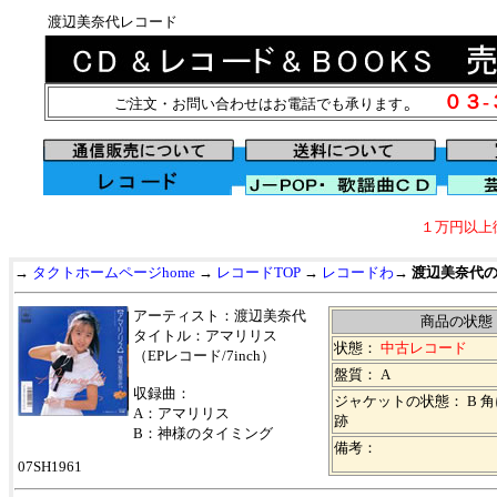
渡辺美奈代レコード
。
０３
ご注文・お問い合わせはお電話でも承ります
１万円以上
→
タクトホームページhome
→
レコードTOP
→
レコードわ
→
渡辺美奈代
アーティスト：渡辺美奈代
商品の状態
タイトル：アマリリス
状態：
中古レコード
（EPレコード/7inch）
盤質： A
収録曲：
ジャケットの状態： B 
A：アマリリス
跡
B：神様のタイミング
備考：
07SH1961