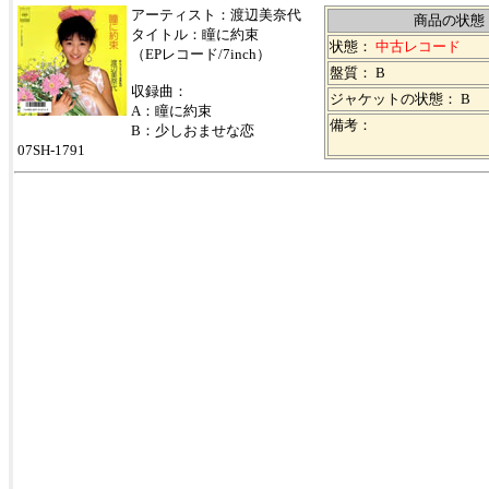
アーティスト：渡辺美奈代
商品の状態
タイトル：瞳に約束
状態：
中古レコード
（EPレコード/7inch）
盤質： B
収録曲：
ジャケットの状態： B
A：瞳に約束
備考：
B：少しおませな恋
07SH-1791