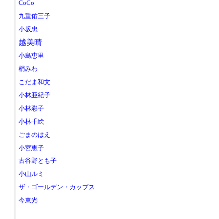
CoCo
九重佑三子
小坂忠
越美晴
小島恵里
梢みわ
こだま和文
小林亜紀子
小林彩子
小林千絵
ごまのはえ
小宮恵子
古谷野とも子
小山ルミ
ザ・ゴールデン・カップス
今東光