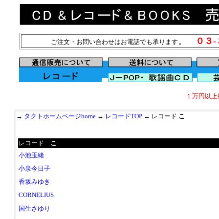
。
０３
ご注文・お問い合わせはお電話でも承ります
１万円以上
→
タクトホームページhome
→
レコードTOP
→ レコード
こ
レコード
こ
小池玉緒
小泉今日子
香坂みゆき
CORNELIUS
国生さゆり