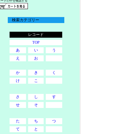
カートの中を確認する
検索カテゴリー
レコード
TOP
あ
い
う
え
お
か
き
く
け
こ
さ
し
す
せ
そ
た
ち
つ
て
と