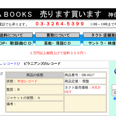
。
０３-３２６４-５３９９
電話でも承ります
11時～19時ま
１万円以上御買上げで送料３００円！
→
レコードひ
ピラニアンズのレコード
ズ
商品の状態
商品番号：DR-0027
状態：
中古レコード
商品定価： 廃盤
タクト販売価格：
SOLD
盤質： B
OUT
ジャケットの状態： A
備考：