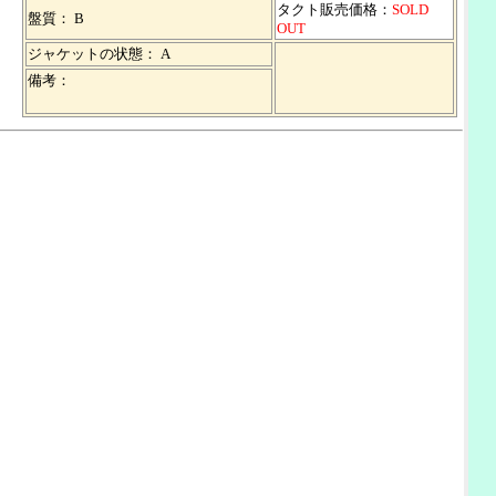
タクト販売価格：
SOLD
盤質： B
OUT
ジャケットの状態： A
備考：