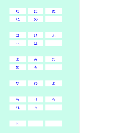
な
に
ぬ
ね
の
は
ひ
ふ
へ
ほ
ま
み
む
め
も
や
ゆ
よ
ら
り
る
れ
ろ
わ