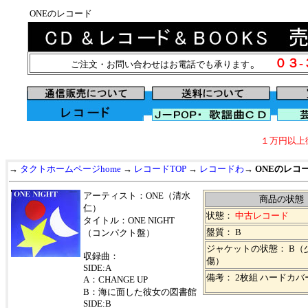
ONEのレコード
。
０３
ご注文・お問い合わせはお電話でも承ります
１万円以上
→
タクトホームページhome
→
レコードTOP
→
レコードわ
→
ONEのレコ
アーティスト：ONE（清水
商品の状態
仁）
状態：
中古レコード
タイトル：ONE NIGHT
盤質： B
（コンパクト盤）
ジャケットの状態： B（
収録曲：
傷）
SIDE:A
備考： 2枚組 ハードカバ
A：CHANGE UP
B：海に面した彼女の図書館
SIDE:B