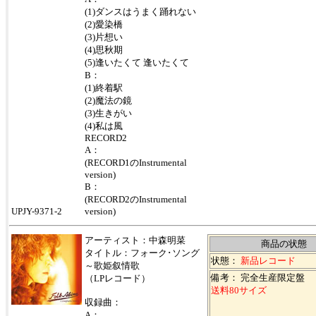
(1)ダンスはうまく踊れない
(2)愛染橋
(3)片想い
(4)思秋期
(5)逢いたくて 逢いたくて
B：
(1)終着駅
(2)魔法の鏡
(3)生きがい
(4)私は風
RECORD2
A：
(RECORD1のInstrumental
version)
B：
(RECORD2のInstrumental
UPJY-9371-2
version)
アーティスト：中森明菜
商品の状態
タイトル：フォーク･ソング
状態：
新品レコード
～歌姫叙情歌
備考： 完全生産限定盤
（LPレコード）
送料80サイズ
収録曲：
A：