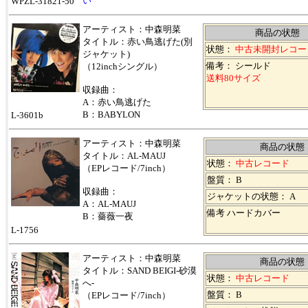
い
WPZL-31821-50
アーティスト：中森明菜
商品の状態
タイトル：赤い鳥逃げた(別
状態：
中古未開封レコー
ジャケット)
備考： シールド
（12inchシングル）
送料80サイズ
収録曲：
A：赤い鳥逃げた
B
：
BABYLON
L-3601b
アーティスト：中森明菜
商品の状態
タイトル：
AL-MAUJ
状態：
中古レコード
（EPレコード/7inch）
盤質： B
収録曲：
ジャケットの状態： A
A：
AL-MAUJ
備考 ハードカバー
B：
薔薇一夜
L-1756
アーティスト：中森明菜
商品の状態
タイトル：SAND BEIGI-砂漠
状態：
中古レコード
へ-
盤質： B
（EPレコード/7inch）