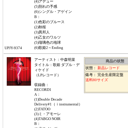
(4)アデュー
(5)別れの予感
(6)シングル・アゲイン
B：
(1)色彩のブルース
(2)秋桜
(3)異邦人
(4)乙女のワルツ
(5)瑠璃色の地球
(6)歌姫2～Ending
UPJY-9374
アーティスト：中森明菜
商品の状態
タイトル：歌姫 ダブル・デ
状態：
新品レコード
ィケイド
備考： 完全生産限定盤
（LPレコード）
送料80サイズ
収録曲：
RECORD1
A：
(1)Double Decade
Delivery#1（ｉinstrumental）
(2)TATOO
(3)ミ・アモーレ
(4)TABGO NOIR
B：