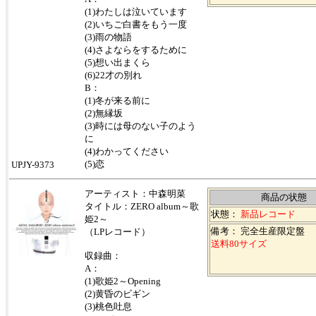
(1)わたしは泣いています
(2)いちご白書をもう一度
(3)雨の物語
(4)さよならをするために
(5)想い出まくら
(6)22才の別れ
B：
(1)冬が来る前に
(2)無縁坂
(3)時には母のない子のよう
に
(4)わかってください
(5)恋
UPJY-9373
アーティスト：中森明菜
商品の状態
タイトル：ZERO album～歌
状態：
新品レコード
姫2～
備考： 完全生産限定盤
（LPレコード）
送料80サイズ
収録曲：
A：
(1)歌姫2～Opening
(2)黄昏のビギン
(3)桃色吐息