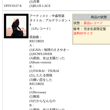
(2)月華
UPJY-9337-8
(3)BLUE LACE
アーティスト：中森明菜
商品の状態
タイトル：アルテラシオン＋
状態：
新品レコード
4
（LPレコード）
備考： 完全生産限定盤
送料80サイズ
収録曲：
RECORD1
A：
(1)GAIA～地球のささやき～
(2)SUNFLOWER
(3)原始、女は太陽だった
(Album version)
B：
(1)TSURAI・TSURAI
(2)したたる情熱
(3)痛い恋をした
RECORD2
A：
(1)Necessary
(2)無垢
(3)だからなんなの
B：
(1)原始、女は太陽だった