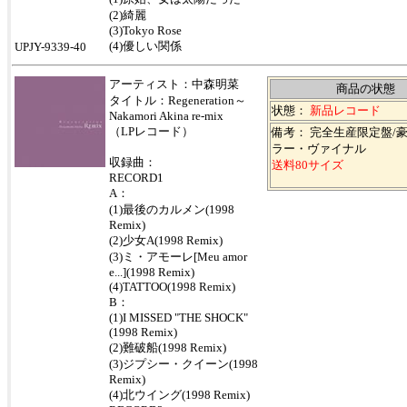
(2)綺麗
(3)Tokyo Rose
(4)優しい関係
UPJY-9339-40
アーティスト：中森明菜
商品の状態
タイトル：Regeneration～
状態：
新品レコード
Nakamori Akina re-mix
（LPレコード）
備考： 完全生産限定盤/
ラー・ヴァイナル
収録曲：
送料80サイズ
RECORD1
A：
(1)最後のカルメン(1998
Remix)
(2)少女A(1998 Remix)
(3)ミ・アモーレ[Meu amor
e...](1998 Remix)
(4)TATTOO(1998 Remix)
B：
(1)I MISSED "THE SHOCK"
(1998 Remix)
(2)難破船(1998 Remix)
(3)ジプシー・クイーン(1998
Remix)
(4)北ウイング(1998 Remix)