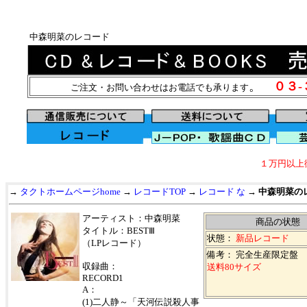
中森明菜のレコード
。
０３
ご注文・お問い合わせはお電話でも承ります
１万円以上
→
タクトホームページhome
→
レコードTOP
→
レコード な
→
中森明菜の
アーティスト：中森明菜
商品の状態
タイトル：BESTⅢ
状態：
新品レコード
（LPレコード）
備考： 完全生産限定盤
収録曲：
送料80サイズ
RECORD1
A：
(1)二人静～「天河伝説殺人事