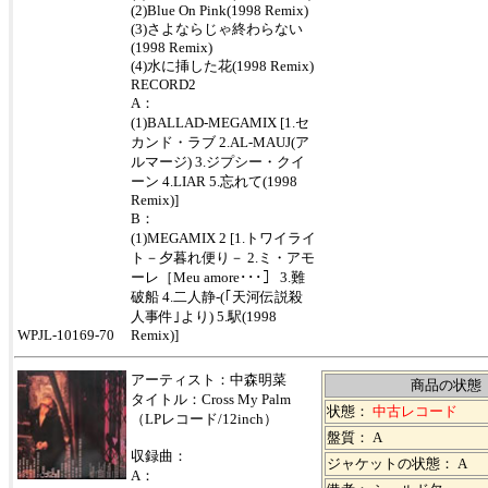
(2)Blue On Pink(1998 Remix)
(3)さよならじゃ終わらない
(1998 Remix)
(4)水に挿した花(1998 Remix)
RECORD2
A：
(1)BALLAD-MEGAMIX [1.セ
カンド・ラブ 2.AL-MAUJ(ア
ルマージ) 3.ジプシー・クイ
ーン 4.LIAR 5.忘れて(1998
Remix)]
B：
(1)MEGAMIX 2 [1.トワイライ
ト－夕暮れ便り－ 2.ミ・アモ
ーレ［Meu amore･･･］ 3.難
破船 4.二人静-(｢天河伝説殺
人事件｣より) 5.駅(1998
WPJL-10169-70
Remix)]
アーティスト：中森明菜
商品の状態
タイトル：
Cross My Palm
状態：
中古レコード
（LPレコード/12inch）
盤質： A
収録曲：
ジャケットの状態： A
A：