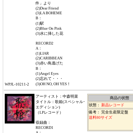
件」より
(2)Dear Friend
(3)LA BOHEME
B：
(1)駅
(2)Blue On Pink
(3)水に挿した花
RECORD2
A：
(1)LIAR
(2)CARIBBEAN
(3)赤い鳥逃げた
B：
(1)Angel Eyes
(2)忘れて・・・
(3)OH NO, OH YES！
WPJL-10211-2
アーティスト：中森明菜
商品の状態
タイトル：歌姫(スペシャル･
状態：
新品レコード
エディション)
備考： 完全生産限定盤
（LPレコード）
送料80サイズ
収録曲：
RECORD1
A：