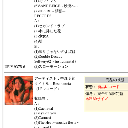
(1)北ウイング
(6)SAND BEIGE～砂漠へ～
(7)DESIRE～情熱～
RECORD2
A：
(1)セカンド・ラブ
(2)水に挿した花
(3)少女A
(4)駅
B：
(1)飾りじゃないのよ涙は
(2)Double Decade
Selivery#2（instrumental）
(3)スローモーション
UPJY-9375-6
アーティスト：中森明菜
商品の状態
タイトル：Resonancia
状態：
新品レコード
（LPレコード）
備考： 完全生産限定盤
収録曲：
送料80サイズ
A：
(1)Caenaval
(2)Eye on you
(3)Carmesi
(4)The Heat～musica fiesta～
(5)missed U