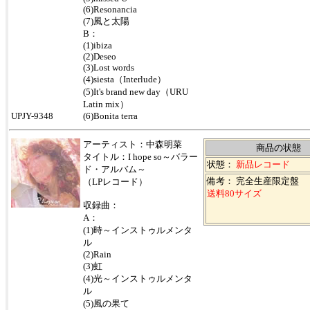
(6)Resonancia
(7)風と太陽
B：
(1)ibiza
(2)Deseo
(3)Lost words
(4)siesta（Interlude）
(5)It's brand new day（URU
Latin mix）
UPJY-9348
(6)Bonita terra
アーティスト：中森明菜
商品の状態
タイトル：I hope so～バラー
状態：
新品レコード
ド・アルバム～
備考： 完全生産限定盤
（LPレコード）
送料80サイズ
収録曲：
A：
(1)時～インストゥルメンタ
ル
(2)Rain
(3)虹
(4)光～インストゥルメンタ
ル
(5)風の果て