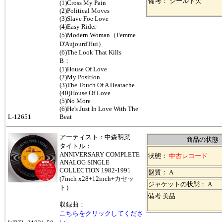
備考： シールド欠
(1)Cross My Pain
(2)Political Moves
(3)Slave Foe Love
(4)Easy Rider
(5)Modern Woman（Femme
D'Aujourd'Hui）
(6)The Look That Kills
B
：
(1)House Of Love
(2)My Position
(3)The Touch Of A Heatache
(40)House Of Love
(5)No More
(6)He's Just In Love With The
L-12651
Beat
アーティスト：中森明菜
商品の状態
タイトル：
ANNIVERSARY COMPLETE
状態：
中古レコード
ANALOG SINGLE
COLLECTION 1982-1991
盤質： A
(7inch x28+12inch+カセッ
ジャケットの状態： A
ト）
備考 美品
収録曲：
こちらをクリックしてくださ