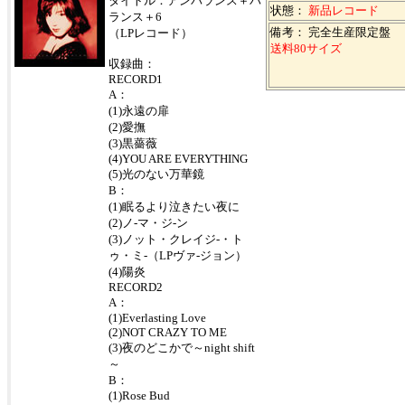
タイトル：アンバランス＋バ
状態：
新品レコード
ランス＋6
備考： 完全生産限定盤
（LPレコード）
送料80サイズ
収録曲：
RECORD1
A：
(1)永遠の扉
(2)愛撫
(3)黒薔薇
(4)YOU ARE EVERYTHING
(5)光のない万華鏡
B：
(1)眠るより泣きたい夜に
(2)ノ-マ・ジ-ン
(3)ノット・クレイジ-・ト
ゥ・ミ-（LPヴァ-ジョン）
(4)陽炎
RECORD2
A：
(1)Everlasting Love
(2)NOT CRAZY TO ME
(3)夜のどこかで～night shift
～
B：
(1)Rose Bud