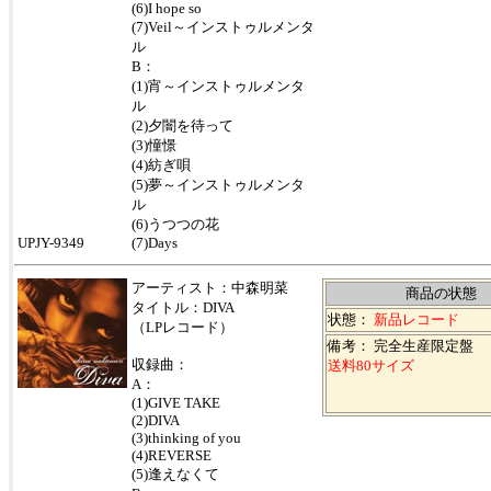
(6)I hope so
(7)Veil～インストゥルメンタ
ル
B：
(1)宵～インストゥルメンタ
ル
(2)夕闇を待って
(3)憧憬
(4)紡ぎ唄
(5)夢～インストゥルメンタ
ル
(6)うつつの花
UPJY-9349
(7)Days
アーティスト：中森明菜
商品の状態
タイトル：DIVA
状態：
新品レコード
（LPレコード）
備考： 完全生産限定盤
収録曲：
送料80サイズ
A：
(1)GIVE TAKE
(2)DIVA
(3)thinking of you
(4)REVERSE
(5)逢えなくて