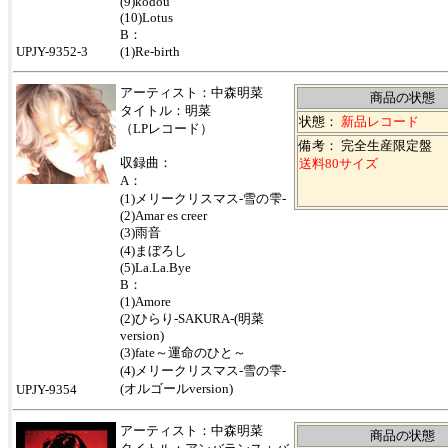
(9)kodou
(10)Lotus
B：
UPJY-9352-3
(1)Re-birth
アーティスト：中森明菜
商品の状態
タイトル：明菜
状態：
新品レコード
（LPレコード）
備考： 完全生産限定盤
収録曲：
送料80サイズ
A：
(1)メリークリスマス-雪の雫-
(2)Amar es creer
(3)雨音
(4)まぼろし
(5)La.La.Bye
B：
(1)Amore
(2)ひらり-SAKURA-(明菜
version)
(3)fate～運命のひと～
(4)メリークリスマス-雪の雫-
(オルゴールversion)
UPJY-9354
アーティスト：中森明菜
商品の状態