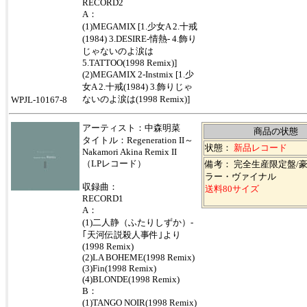
RECORD2
A：
(1)MEGAMIX [1.少女A 2.十戒
(1984) 3.DESIRE-情熱- 4.飾り
じゃないのよ涙は
5.TATTOO(1998 Remix)]
(2)MEGAMIX 2-Instmix [1.少
女A 2.十戒(1984) 3.飾りじゃ
ないのよ涙は(1998 Remix)]
WPJL-10167-8
アーティスト：中森明菜
商品の状態
タイトル：Regeneration II～
状態：
新品レコード
Nakamori Akina Remix II
（LPレコード）
備考： 完全生産限定盤/
ラー・ヴァイナル
収録曲：
送料80サイズ
RECORD1
A：
(1)二人静（ふたりしずか）-
｢天河伝説殺人事件｣より
(1998 Remix)
(2)LA BOHEME(1998 Remix)
(3)Fin(1998 Remix)
(4)BLONDE(1998 Remix)
B：
(1)TANGO NOIR(1998 Remix)