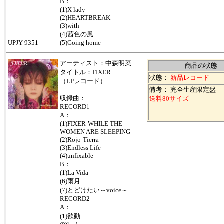
B：
(1)X lady
(2)HEARTBREAK
(3)with
(4)茜色の風
UPJY-9351
(5)Going home
アーティスト：中森明菜
商品の状態
タイトル：FIXER
状態：
新品レコード
（LPレコード）
備考： 完全生産限定盤
収録曲：
送料80サイズ
RECORD1
A：
(1)FIXER-WHILE THE
WOMEN ARE SLEEPING-
(2)Rojo-Tierra-
(3)Endless Life
(4)unfixable
B：
(1)La Vida
(6)雨月
(7)とどけたい～voice～
RECORD2
A：
(1)欲動