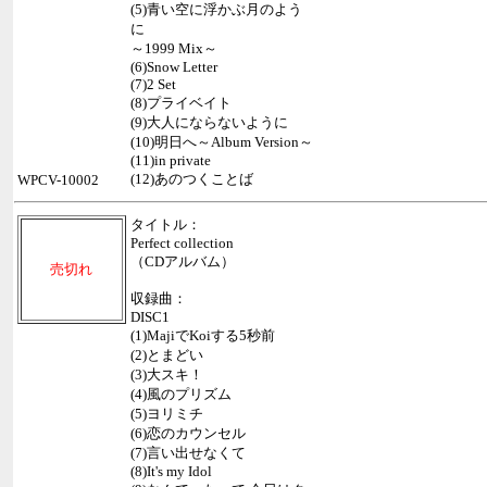
(5)青い空に浮かぶ月のよう
に
～1999 Mix～
(6)Snow Letter
(7)2 Set
(8)プライベイト
(9)大人にならないように
(10)明日へ～Album Version～
(11)in private
(12)あのつくことば
WPCV-10002
タイトル：
Perfect collection
（CDアルバム）
売切れ
収録曲：
DISC1
(1)MajiでKoiする5秒前
(2)とまどい
(3)大スキ！
(4)風のプリズム
(5)ヨリミチ
(6)恋のカウンセル
(7)言い出せなくて
(8)It's my Idol