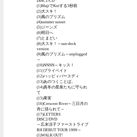
DISC1/CD
(1)MajiでKoiする5秒前
(2)大スキ！
(3)風のプリズム
(4)summer sunset
(5)ジーンズ
(6)明日へ
(7)とまどい
(8)大スキ！～sun-deck
version
(9)風のプリズム～unplugged
～
(10)NNNN～キッス！
(11)プライベイト
(12)ハッピィバースディ
(13)あのつくことば。
(14)真冬の星座たちに守られ
て
(15)果実
(16)Crescent River～三日月の
舟に揺られて～
(17)LETTERS
DISC2/DVD
～広末涼子ファーストライブ
RH DEBUT TOUR 1999～
(1)WALK OUT!