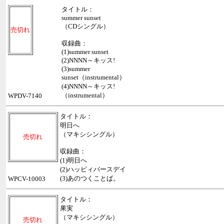
タイトル：
summer sunset
（CDシングル）
売切れ
収録曲：
(1)summer sunset
(2)NNNN～キッス!
(3)summer
sunset（instrumental）
(4)NNNN～キッス!
（instrumental）
WPDV-7140
タイトル：
明日へ
（マキシシングル）
売切れ
収録曲：
(1)明日へ
(2)ハッピィバースデイ
(3)あのつくことば。
WPCV-10003
タイトル：
果実
（マキシシングル）
売切れ