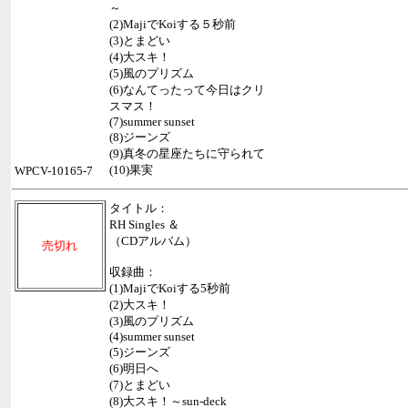
～
(2)MajiでKoiする５秒前
(3)とまどい
(4)大スキ！
(5)風のプリズム
(6)なんてったって今日はクリ
スマス！
(7)summer sunset
(8)ジーンズ
(9)真冬の星座たちに守られて
(10)果実
WPCV-10165-7
タイトル：
RH Singles ＆
（CDアルバム）
売切れ
収録曲：
(1)MajiでKoiする5秒前
(2)大スキ！
(3)風のプリズム
(4)summer sunset
(5)ジーンズ
(6)明日へ
(7)とまどい
(8)大スキ！～sun-deck