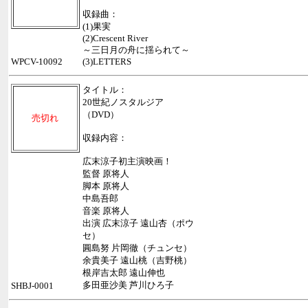
収録曲：
(1)果実
(2)Crescent River
～三日月の舟に揺られて～
WPCV-10092
(3)LETTERS
タイトル：
20世紀ノスタルジア
（DVD）
売切れ
収録内容：
広末涼子初主演映画！
監督 原将人
脚本 原将人
中島吾郎
音楽 原将人
出演 広末涼子 遠山杏（ポウ
セ）
圓島努 片岡徹（チュンセ）
余貴美子 遠山桃（吉野桃）
根岸吉太郎 遠山伸也
多田亜沙美 芦川ひろ子
SHBJ-0001