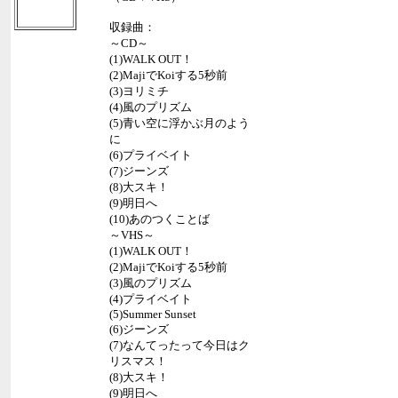
収録曲：
～CD～
(1)WALK OUT！
(2)MajiでKoiする5秒前
(3)ヨリミチ
(4)風のプリズム
(5)青い空に浮かぶ月のよう
に
(6)プライベイト
(7)ジーンズ
(8)大スキ！
(9)明日へ
(10)あのつくことば
～VHS～
(1)WALK OUT！
(2)MajiでKoiする5秒前
(3)風のプリズム
(4)プライベイト
(5)Summer Sunset
(6)ジーンズ
(7)なんてったって今日はク
リスマス！
(8)大スキ！
(9)明日へ