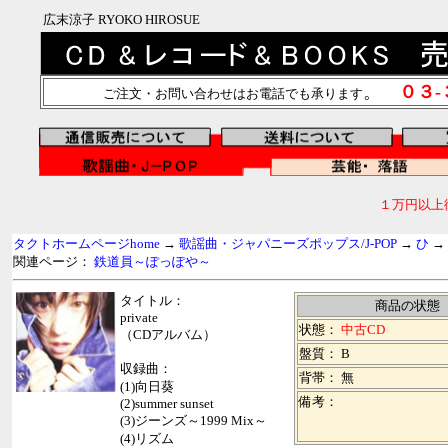
広末涼子 RYOKO HIROSUE
。
０３
ご注文・お問い合わせはお電話でも承ります
１万円以上
タクトホームページhome
→
歌謡曲・ジャパニーズポップス/J-POP
→
ひ
→
関連ページ：
鉄道員～ぽっぽや～
タイトル：
商品の状態
private
状態：
中古CD
（CDアルバム）
盤質： B
収録曲：
背帯：
無
(1)向日葵
備考：
(2)summer sunset
(3)ジーンズ～1999 Mix～
(4)リズム