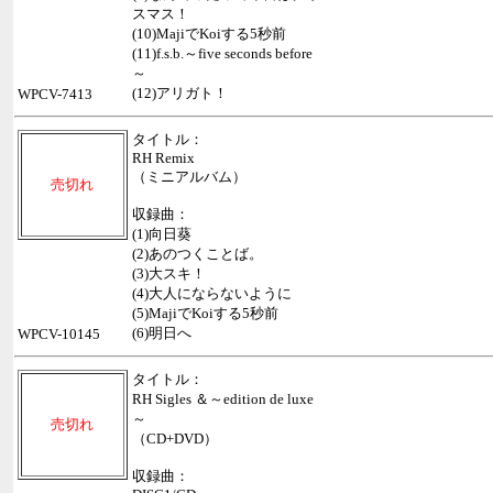
スマス！
(10)MajiでKoiする5秒前
(11)f.s.b.～five seconds before
～
(12)アリガト！
WPCV-7413
タイトル：
RH Remix
（ミニアルバム）
売切れ
収録曲：
(1)向日葵
(2)あのつくことば。
(3)大スキ！
(4)大人にならないように
(5)MajiでKoiする5秒前
(6)明日へ
WPCV-10145
タイトル：
RH Sigles ＆～edition de luxe
～
売切れ
（CD+DVD）
収録曲：