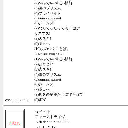
(2)MajiでKoiする5秒前
(3)風のプリズム
(4)プライベイト
(5)summer sunset
(6)ジーンズ
(7)なんてったって 今日はク
リスマス!
(8)大スキ!
(9)明日へ
(10)あのつくことば。
～Music Videos～
(1)MajiでKoiする5秒前
(2)とまどい
(3)大スキ!
(4)風のプリズム
(5)summer sunset
(6)ジーンズ
(7)明日へ
(8)真冬の星座たちに守られて
(9)果実
WPZL-30710-1
タイトル：
ファーストライヴ
～rh debut tour 1999～
売切れ
（CD＋VHS）