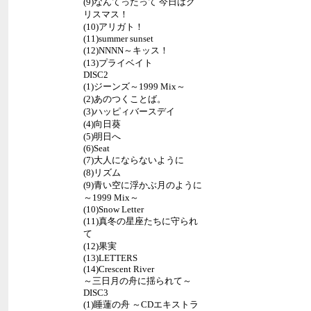
(9)なんてったって 今日はク
リスマス！
(10)アリガト！
(11)summer sunset
(12)NNNN～キッス！
(13)プライベイト
DISC2
(1)ジーンズ～1999 Mix～
(2)あのつくことば。
(3)ハッピィバースデイ
(4)向日葵
(5)明日へ
(6)Seat
(7)大人にならないように
(8)リズム
(9)青い空に浮かぶ月のように
～1999 Mix～
(10)Snow Letter
(11)真冬の星座たちに守られ
て
(12)果実
(13)LETTERS
(14)Crescent River
～三日月の舟に揺られて～
DISC3
(1)睡蓮の舟 ～CDエキストラ