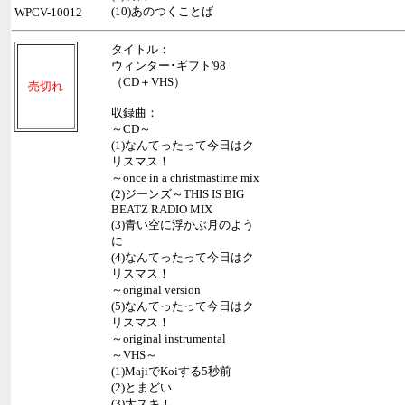
(10)あのつくことば
WPCV-10012
タイトル：
ウィンター･ギフト'98
（CD＋VHS）
売切れ
収録曲：
～CD～
(1)なんてったって今日はク
リスマス！
～once in a christmastime mix
(2)ジーンズ～THIS IS BIG
BEATZ RADIO MIX
(3)青い空に浮かぶ月のよう
に
(4)なんてったって今日はク
リスマス！
～original version
(5)なんてったって今日はク
リスマス！
～original instrumental
～VHS～
(1)MajiでKoiする5秒前
(2)とまどい
(3)大スキ！