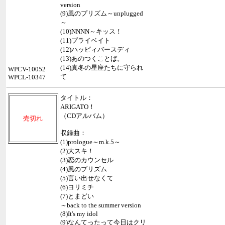
version
(9)風のプリズム～unplugged
～
(10)NNNN～キッス！
(11)プライベイト
(12)ハッピィバースディ
(13)あのつくことば。
(14)真冬の星座たちに守られ
WPCV-10052
て
WPCL-10347
タイトル：
ARIGATO！
（CDアルバム）
売切れ
収録曲：
(1)prologue～m.k.5～
(2)大スキ！
(3)恋のカウンセル
(4)風のプリズム
(5)言い出せなくて
(6)ヨリミチ
(7)とまどい
～back to the summer version
(8)It's my idol
(9)なんてったって今日はクリ