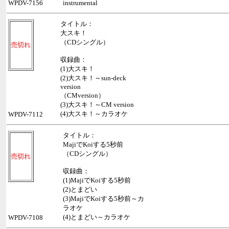
WPDV-7156
instrumental
タイトル：
大スキ！
（CDシングル）
売切れ
収録曲：
(1)大スキ！
(2)大スキ！～sun-deck
version
（CMversion）
(3)大スキ！～CM version
(4)大スキ！～カラオケ
WPDV-7112
タイトル：
MajiでKoiする5秒前
（CDシングル）
売切れ
収録曲：
(1)MajiでKoiする5秒前
(2)とまどい
(3)MajiでKoiする5秒前～カ
ラオケ
(4)とまどい～カラオケ
WPDV-7108