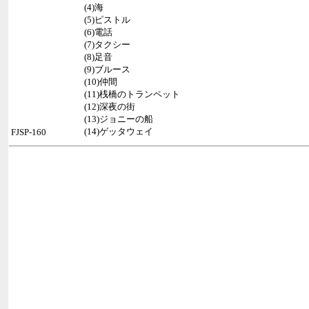
(4)海
(5)ピストル
(6)電話
(7)タクシー
(8)足音
(9)ブルース
(10)仲間
(11)桟橋のトランペット
(12)深夜の街
(13)ジョニーの船
(14)ゲッタウェイ
FJSP-160