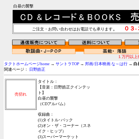
白昼の襲撃
。
０３
ご注文・お問い合わせはお電話でも承ります
１万円以上
タクトホームページhome
→
サントラTOP
→
邦画/日本映画 な～は行
→
白
関連ページ：
日野皓正
タイトル：
【音楽：日野皓正クインテッ
ト】
売切れ
白昼の襲撃
（CDアルバム）
収録曲：
(1)タイトル･バック
(2)オン・ザ・コーナー（スネ
イク・ヒップ）
(3)スーパーマーケット