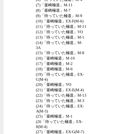
(7)「釜崎極道」M-11
(8)「釜崎極道」M-7
(9)「待っていた極道」M-9
(10)「釜崎極道」EX-F(M-6)
(11)「待っていた極道」M-11
(12)「待っていた極道」VO
(13)「待っていた極道」M-1
(14)「待っていた極道」M-
3A
(15)「待っていた極道」M-8
(16)「釜崎極道」M-10
(17)「釜崎極道」M-2
(18)「釜崎極道」M-6
(19)「待っていた極道」EX-
C(M-4)
(20)「釜崎極道」VO
(21)「釜崎極道」EX-E(M-4)
(22)「待っていた極道」M-13
(23)「待っていた極道」M-3
(24)「待っていた極道」EX-
A(M-3)
(25)「釜崎極道」M-1
(
26「待っていた極道」EX-
8(M-4)
(
27)「釜崎極道」EX-G(M-7)