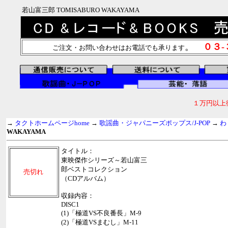
若山富三郎 TOMISABURO WAKAYAMA
。
０３
ご注文・お問い合わせはお電話でも承ります
１万円以上
→
タクトホームページhome
→
歌謡曲・ジャパニーズポップス/J-POP
→
わ
WAKAYAMA
タイトル：
東映傑作シリーズ～若山富三
郎ベストコレクション
売切れ
（CDアルバム）
収録内容：
DISC1
(1)「極道VS不良番長」M-9
(2)「極道VSまむし」M-11