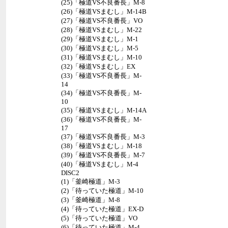
(25)「極道VS不良番長」M-8
(26)「極道VSまむし」M-14B
(27)「極道VS不良番長」VO
(28)「極道VSまむし」M-22
(29)「極道VSまむし」M-1
(30)「極道VSまむし」M-5
(31)「極道VSまむし」M-10
(32)「極道VSまむし」EX
(33)「極道VS不良番長」M-
14
(34)「極道VS不良番長」M-
10
(35)「極道VSまむし」M-14A
(36)「極道VS不良番長」M-
17
(37)「極道VS不良番長」M-3
(38)「極道VSまむし」M-18
(39)「極道VS不良番長」M-7
(40)「極道VSまむし」M-4
DISC2
(1)「釜崎極道」M-3
(2)「待っていた極道」M-10
(3)「釜崎極道」M-8
(4)「待っていた極道」EX-D
(5)「待っていた極道」VO
(6)「待っていた極道」M-4