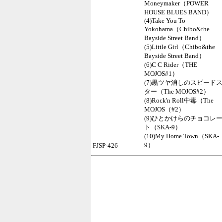
Moneymaker（POWER
HOUSE BLUES BAND）
(4)Take You To
Yokohama（Chibo&the
Bayside Street Band）
(5)Little Girl（Chibo&the
Bayside Street Band）
(6)C C Rider（THE
MOJOS#1）
(7)黒ツヤ消しのスピード
ター（The MOJOS#2）
(8)Rock'n Roll中毒（The
MOJOS（#2）
(9)ひとかけらのチョコレ
ト（SKA-9）
(10)My Home Town（SKA-
9）
FJSP-426