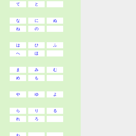
て
と
な
に
ぬ
ね
の
は
ひ
ふ
へ
ほ
ま
み
む
め
も
や
ゆ
よ
ら
り
る
れ
ろ
わ