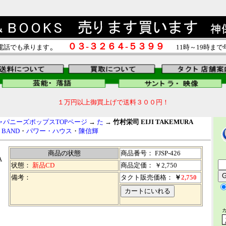
。
０３-３２６４-５３９９
電話でも承ります
11時～19時ま
１万円以上御買上げで送料３００円！
ャパニーズポップスTOPページ
→
た
→
竹村栄司 EIJI TAKEMURA
T BAND
・
パワー・ハウス
・
陳信輝
商品の状態
商品番号：
FJSP-426
A
状態：
新品CD
商品定価： ￥2,750
備考：
タクト販売価格：
￥
2,750
）
）