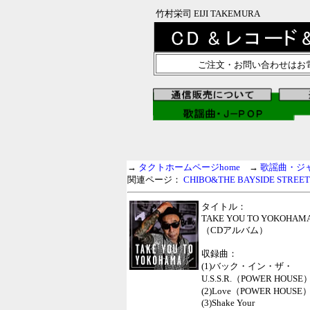
竹村栄司 EIJI TAKEMURA
ご注文・お問い合わせはお
→
タクトホームページhome
→
歌謡曲・ジ
関連ページ：
CHIBO&THE BAYSIDE STREE
タイトル：
TAKE YOU TO YOKOHAM
（CDアルバム）
収録曲：
(1)バック・イン・ザ・
U.S.S.R.（POWER HOUSE
(2)Love（POWER HOUSE
(3)Shake Your