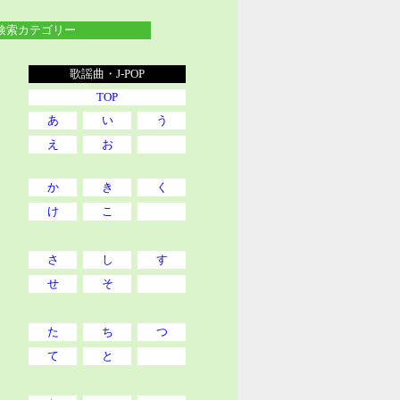
索カテゴリー
歌謡曲・J-POP
TOP
あ
い
う
え
お
か
き
く
け
こ
さ
し
す
せ
そ
た
ち
つ
て
と