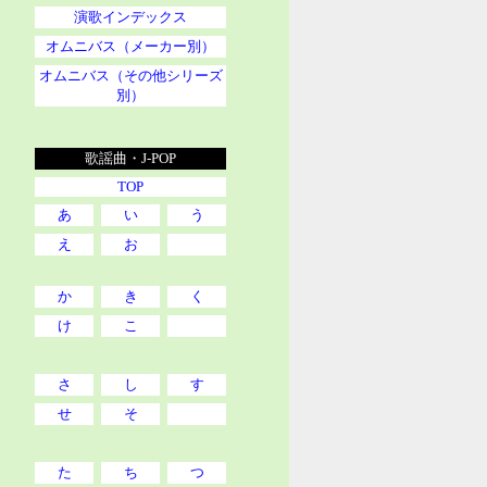
演歌インデックス
オムニバス（メーカー別）
オムニバス（その他シリーズ
別）
歌謡曲・J-POP
TOP
あ
い
う
え
お
か
き
く
け
こ
さ
し
す
せ
そ
た
ち
つ