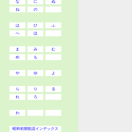
な
に
ぬ
ね
の
は
ひ
ふ
へ
ほ
ま
み
む
め
も
や
ゆ
よ
ら
り
る
れ
ろ
わ
昭和初期歌謡インデックス