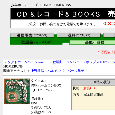
少年ホームランズ SHONEN HOMERUNS
。
０３
ご注文・お問い合わせはお電話でも承ります
１万円以上
→
タクトホームページhome
→
歌謡曲・ジャパニーズポップスTOPペー
HOMERUNS
関連アーチスト：
上野耕路
・
ハルメンズ
・
パール兄弟
タイトル：
商品の状態
満塁ホームランBOX
状態：
新品CD
（CDアルバム）
備考： 完全限定生産
収録曲：
DISC1
(1)焼ソバ老人
(2)俺はペーペー