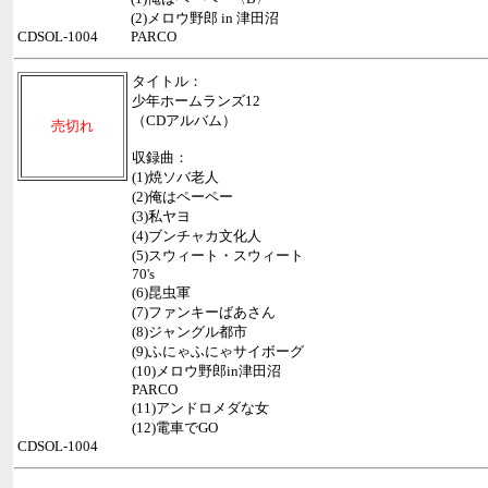
(2)メロウ野郎 in 津田沼
CDSOL-1004
PARCO
タイトル：
少年ホームランズ12
（CDアルバム）
売切れ
収録曲：
(1)焼ソバ老人
(2)俺はペーペー
(3)私ヤヨ
(4)ブンチャカ文化人
(5)スウィート・スウィート
70's
(6)昆虫軍
(7)ファンキーばあさん
(8)ジャングル都市
(9)ふにゃふにゃサイボーグ
(10)メロウ野郎in津田沼
PARCO
(11)アンドロメダな女
(12)電車でGO
CDSOL-1004