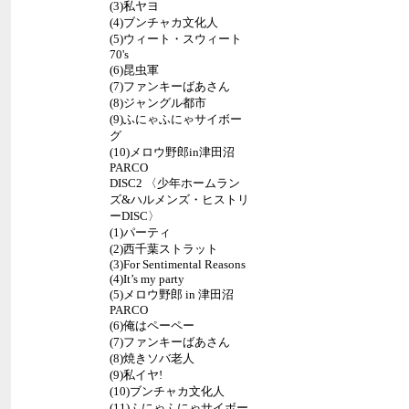
(3)私ヤヨ
(4)ブンチャカ文化人
(5)ウィート・スウィート
70's
(6)昆虫軍
(7)ファンキーばあさん
(8)ジャングル都市
(9)ふにゃふにゃサイボー
グ
(10)メロウ野郎in津田沼
PARCO
DISC2 〈少年ホームラン
ズ&ハルメンズ・ヒストリ
ーDISC〉
(1)パーティ
(2)西千葉ストラット
(3)For Sentimental Reasons
(4)It’s my party
(5)メロウ野郎 in 津田沼
PARCO
(6)俺はペーペー
(7)ファンキーばあさん
(8)焼きソバ老人
(9)私イヤ!
(10)ブンチャカ文化人
(11)ふにゃふにゃサイボー