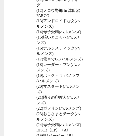
グ
(12)メロウ野郎 in 津田沼
PARCO
(13)アンドロイドな女(ハ
ルメンズ)
(14)母子受精(ハルメンズ)
(15)暗いところへ(ハルメ
ンズ)
(16)ナルシスティック(ハ
ルメンズ)
(17)電車でGO(ハルメンズ)
(18)レーダー・マン(ハル
メンズ)
(19)ボ・ク・ラ パノラマ
(ハルメンズ)
(20)マスタード(ハルメン
ズ)
(21)隣りの印度人(ハルメ
ンズ)
(22)ガソリン(ハルメンズ)
(23)おじさまとチーク(ハ
ルメンズ)
(24)母子受精(ハルメンズ)
DISC3〈EP〉〈A〉
(1)俺はペーペー〈B〉