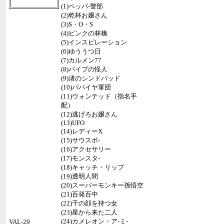
(1)ペッパ-警部
(2)乾杯お嬢さん
(3)S・O・S
(4)ピンクの林檎
(5)インスピレーション
(6)ゆううつ日
(7)カルメン77
(8)パイプの怪人
(9)渚のシンドバッド
(10)パパイヤ軍団
(11)ウォンテッド（指名手
配）
(12)逃げろお嬢さん
(13)UFO
(14)レディーX
(15)サウスポ-
(16)アクセサリー
(17)モンスタ-
(18)キャッチ・リップ
(19)透明人間
(20)スーパーモンキー孫悟空
(21)百発百中
(22)千の顔を持つ女
(23)星から来た二人
(24)カメレオン・ア-ミ-
VAL-29