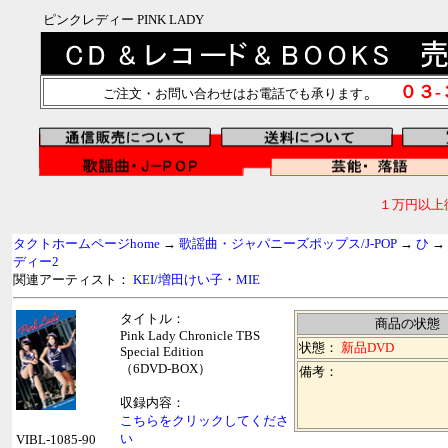
ピンクレディー PINK LADY
。
０３
ご注文・お問い合わせはお電話でも承ります
１万円以上
タクトホームページhome
→
歌謡曲・ジャパニーズポップス/J-POP
→
ひ
→
ディー2
関連アーティスト：
KEI/増田けい子
・
MIE
タイトル：
商品の状態
Pink Lady Chronicle TBS
状態：
新品DVD
Special Edition
（6DVD-BOX）
備考：
収録内容：
こちらをクリックしてくださ
い
VIBL-1085-90