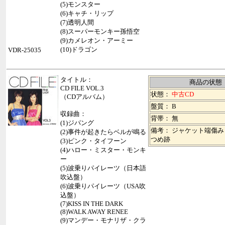
(5)モンスター
(6)キャチ・リップ
(7)透明人間
(8)スーパーモンキー孫悟空
(9)カメレオン・アーミー
(10)ドラゴン
VDR-25035
タイトル：
商品の状態
CD FILE VOL.3
状態：
中古CD
（CDアルバム）
盤質： B
収録曲：
背帯：
無
(1)ジパング
備考： ジャケット端傷
(2)事件が起きたらベルが鳴る
つめ跡
(3)ピンク・タイフーン
(4)ハロー・ミスター・モンキ
ー
(5)波乗りパイレーツ（日本語
吹込盤）
(6)波乗りパイレーツ（USA吹
込盤）
(7)KISS IN THE DARK
(8)WALK AWAY RENEE
(9)マンデー・モナリザ・クラ