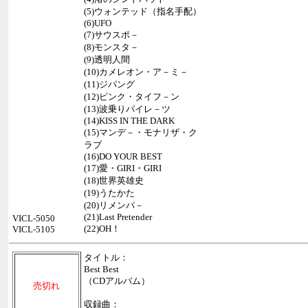
(5)ウォンテッド（指名手配）
(6)UFO
(7)サウスポ－
(8)モンスタ－
(9)透明人間
(10)カメレオン・ア－ミ－
(11)ジパング
(12)ピンク・タイフ－ン
(13)波乗りパイレ－ツ
(14)KISS IN THE DARK
(15)マンデ－・モナリザ・ク
ラブ
(16)DO YOUR BEST
(17)愛・GIRI・GIRI
(18)世界英雄史
(19)うたかた
(20)リメンバ－
(21)Last Pretender
VICL-5050
(22)OH！
VICL-5105
タイトル：
Best Best
（CDアルバム）
売切れ
収録曲：