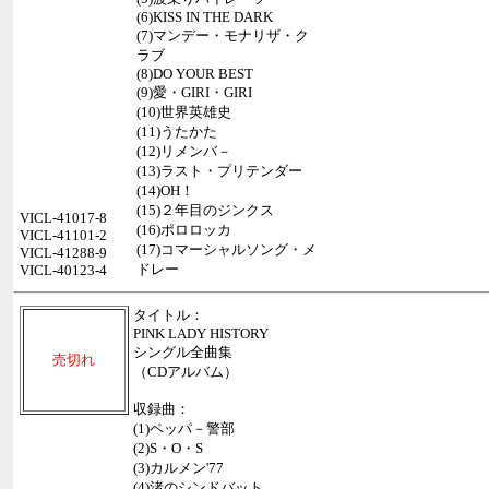
(6)KISS IN THE DARK
(7)マンデー・モナリザ・ク
ラブ
(8)DO YOUR BEST
(9)愛・GIRI・GIRI
(10)世界英雄史
(11)うたかた
(12)リメンバ－
(13)ラスト・プリテンダー
(14)OH！
(15)２年目のジンクス
VICL-41017-8
(16)ポロロッカ
VICL-41101-2
(17)コマーシャルソング・メ
VICL-41288-9
ドレー
VICL-40123-4
タイトル：
PINK LADY HISTORY
シングル全曲集
売切れ
（CDアルバム）
収録曲：
(1)ペッパ－警部
(2)S・O・S
(3)カルメン'77
(4)渚のシンドバット