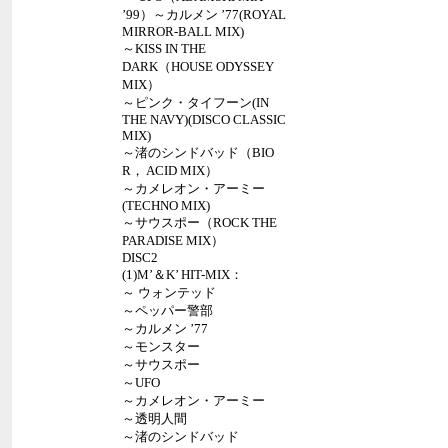
’99）～カルメン ’77(ROYAL
MIRROR-BALL MIX)
～KISS IN THE
DARK（HOUSE ODYSSEY
MIX）
～ピンク・タイフーン(IN
THE NAVY)(DISCO CLASSIC
MIX)
～渚のシンドバッド（BIO
R， ACID MIX）
～カメレオン・アーミー
(TECHNO MIX)
～サウスポー（ROCK THE
PARADISE MIX）
DISC2
(1)M’＆K’ HIT-MIX：
～ ウォンテッド
～ペッパー警部
～カルメン ’77
～モンスター
～サウスポー
～UFO
～カメレオン・アーミー
～透明人間
～渚のシンドバッド