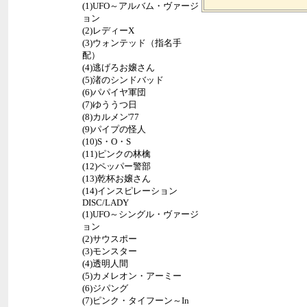
(1)UFO～アルバム・ヴァージ
ョン
(2)レディーX
(3)ウォンテッド（指名手
配）
(4)逃げろお嬢さん
(5)渚のシンドバッド
(6)パパイヤ軍団
(7)ゆううつ日
(8)カルメン'77
(9)パイプの怪人
(10)S・O・S
(11)ピンクの林檎
(12)ペッパー警部
(13)乾杯お嬢さん
(14)インスピレーション
DISC/LADY
(1)UFO～シングル・ヴァージ
ョン
(2)サウスポー
(3)モンスター
(4)透明人間
(5)カメレオン・アーミー
(6)ジパング
(7)ピンク・タイフーン～In