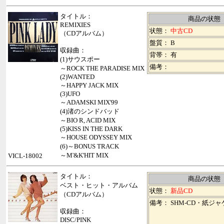
タイトル：
商品の状態
REMIXIES
状態：
中古CD
（CDアルバム）
盤質： B
収録曲：
背帯：
有
(1)サウスポー
備考：
～ROCK THE PARADISE MIX
(2)WANTED
～HAPPY JACK MIX
(3)UFO
～ADAMSKI MIX'99
(4)渚のシンドバッド
～BIO R, ACID MIX
(5)KISS IN THE DARK
～HOUSE ODYSSEY MIX
(6)～BONUS TRACK
～M'&K'HIT MIX
VICL-18002
タイトル：
商品の状態
ベスト・ヒット・アルバム
状態：
新品CD
（CDアルバム）
備考： SHM-CD・紙ジ
収録曲：
DISC/PINK