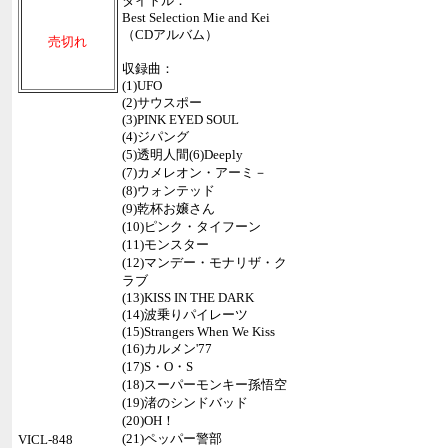
タイトル：
Best Selection Mie and Kei
（CDアルバム）
売切れ
収録曲：
(1)UFO
(2)サウスポー
(3)PINK EYED SOUL
(4)ジパング
(5)透明人間(6)Deeply
(7)カメレオン・アーミ－
(8)ウォンテッド
(9)乾杯お嬢さん
(10)ピンク・タイフーン
(11)モンスター
(12)マンデー・モナリザ・ク
ラブ
(13)KISS IN THE DARK
(14)波乗りパイレーツ
(15)Strangers When We Kiss
(16)カルメン'77
(17)S・O・S
(18)スーパーモンキー孫悟空
(19)渚のシンドバッド
(20)OH！
(21)ペッパー警部
VICL-848