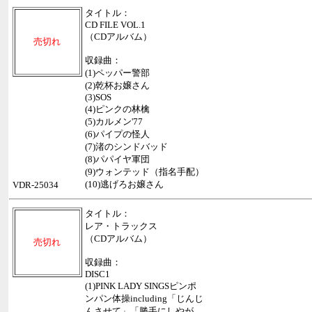
タイトル：
CD FILE VOL.1
（CDアルバム）
売切れ
収録曲：
(1)ペッパー警部
(2)乾杯お嬢さん
(3)SOS
(4)ピンクの林檎
(5)カルメン'77
(6)パイプの怪人
(7)渚のシンドバッド
(8)パパイヤ軍団
(9)ウォンテッド（指名手配）
(10)逃げろお嬢さん
VDR-25034
タイトル：
レア・トラックス
（CDアルバム）
売切れ
収録曲：
DISC1
(1)PINK LADY SINGSピンポ
ンパン体操including「じんじ
んさせて」「勝手にしやが