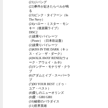
(21)ジパング
(22)事件が起きたらベルが鳴
る
(23)ピンク・タイフーン（In
The Navy）
(24)ハロー・ミスター・モン
キー（後楽園ライブ）
DISC2
(1)波乗りパイレーツ
（Pirate）（日本吹込盤）
(2)波乗りパイレーツ
(3)KISS IN THE DARK（キッ
ス・イン・ザ・ダーク）
(4)WALK AWAY RENEE(ウォ
ーク・アウェイ・ルネ)
(5)マンデー・モナリザ・クラ
ブ
(6)アダムとイブ・スーパーラ
ブ
(7)DO YOUR BEST（ドゥ・
ユア・ベスト）
(8)愛しのニューオリンズ
(9)愛・GIRI GIRI
(10)秘密のパラダイス
(11)世界英雄