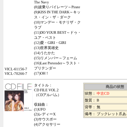
The Navy
(8)波乗りパイレーツ～Pirate
(9)KISS IN THE DARK～キッ
ス・イン・ザ・ダーク
(10)マンデー・モナリザ・ク
ラブ
(11)DO YOUR BEST～ドゥ・
ユア・ベスト
(12)愛・GIRI・GIRI
(13)世界英雄史
(14)うたかた
(15)リメンバー～フェーム
(16)Last Pretender～ラスト・
プリテンダー
VICL-61156-7
(17)OH！
VICL-70266-7
タイトル：
商品の状態
CD FILE VOL.2
状態：
中古CD
（CDアルバム）
盤質： B
収録曲：
背帯：
無
(1)UFO
備考： ブックレット爪あ
(2)レディーX
(3)サウスポー
(4)アクセサリー