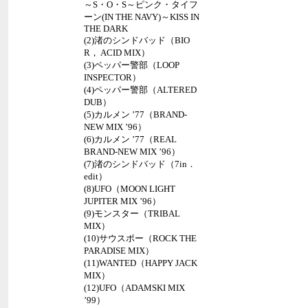
～S・O・S～ピンク・タイフ
ーン(IN THE NAVY)～KISS IN
THE DARK
(2)渚のシンドバッド（BIO
R， ACID MIX）
(3)ペッパー警部（LOOP
INSPECTOR）
(4)ペッパー警部（ALTERED
DUB）
(5)カルメン ’77（BRAND-
NEW MIX ’96）
(6)カルメン ’77（REAL
BRAND-NEW MIX ’96）
(7)渚のシンドバッド（7in．
edit）
(8)UFO（MOON LIGHT
JUPITER MIX ’96）
(9)モンスター（TRIBAL
MIX）
(10)サウスポー（ROCK THE
PARADISE MIX）
(11)WANTED（HAPPY JACK
MIX）
(12)UFO（ADAMSKI MIX
’99）