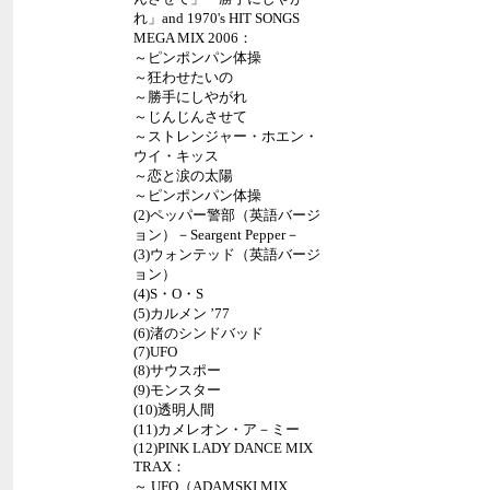
れ」and 1970's HIT SONGS
MEGA MIX 2006：
～ピンポンパン体操
～狂わせたいの
～勝手にしやがれ
～じんじんさせて
～ストレンジャー・ホエン・
ウイ・キッス
～恋と涙の太陽
～ピンポンパン体操
(2)ペッパー警部（英語バージ
ョン）－Seargent Pepper－
(3)ウォンテッド（英語バージ
ョン）
(4)S・O・S
(5)カルメン ’77
(6)渚のシンドバッド
(7)UFO
(8)サウスポー
(9)モンスター
(10)透明人間
(11)カメレオン・ア－ミー
(12)PINK LADY DANCE MIX
TRAX：
～ UFO（ADAMSKI MIX