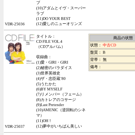
ブ
(10)アダムとイヴ・スーパー
ラブ
(11)DO YOUR BEST
(12)愛しのニューオリンズ
VDR-25036
タイトル：
商品の状態
CD FILE VOL.4
状態：
中古CD
（CDアルバム）
盤質： B
収録曲：
背帯：
無
(1)愛・GIRI・GIRI
備考：
(2)秘密のパラダイス
(3)世界英雄史
(4)ザ・忠臣蔵’80
(5)うたかた
(6)BY MYSELF
(7)リメンバー（フェーム）
(8)カトレアのコサージ
(9)Last Pretender
(10)AMENIC（逆回転のシネ
マ）
(11)OH！
(12)夢中がいちばん美しい
VDR-25037