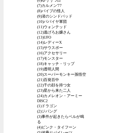
(6)ゆううつ日
(7)カルメン'77
(8)パイプの怪人
(9)渚のシンドバッド
(10)パパイヤ軍団
(11)ウォンテッド
(12)逃げろお嬢さん
(13)UFO
(14)レディーX
(15)サウスポー
(16)アクセサリー
(17)モンスター
(18)キャッチ・リップ
(19)透明人間
(20)スーパーモンキー孫悟空
(21)百発百中
(22)千の顔を持つ女
(23)星から来た二人
(24)カメレオン・アーミー
DISC2
(1)ドラゴン
(2)ジパング
(3)事件が起きたらベルが鳴
る
(4)ピンク・タイフーン
(5)波乗りパイレーツ