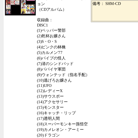
備考： SHM-CD
ョン
（CDアルバム）
収録曲：
DISC1
(1)ペッパー警部
(2)乾杯お嬢さん
(3)S・O・S
(4)ピンクの林檎
(5)カルメン'77
(6)パイプの怪人
(7)渚のシンドバッド
(8)パパイヤ軍団
(9)ウォンテッド（指名手配）
(10)逃げろお嬢さん
(11)UFO
(12)レディーX
(13)サウスポー
(14)アクセサリー
(15)モンスター
(16)キャッチ・リップ
(17)透明人間
(18)スーパーモンキー孫悟空
(19)カメレオン・アーミー
(20)ドラゴン