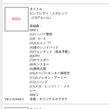
タイトル：
ピンクレディ・メガヒッツ
（CDアルバム）
売切れ
収録曲：
DISC1
(1)ペッパー警部
(2)S・O・S
(3)カルメン ’77
(4)渚のシンドバッド
(5)ウォンテッド（指名手配）
(6)UFO
(7)サウスポー
(8)モンスター
(9)透明人間
(10)スーパーモンキー孫悟空
(11)カメレオン・アーミー
(12)ジパング
(13)メガ・ヒッツ！！・メド
レー
DISC2
全曲：オリジナルカラオケ
VICL-61844-5