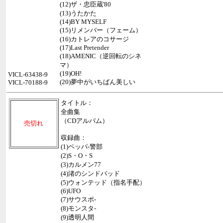
(12)ザ・忠臣蔵'80
(13)うたかた
(14)BY MYSELF
(15)リメンバー（フェーム）
(16)カトレアのコサージ
(17)Last Pretender
(18)AMENIC（逆回転のシネ
マ）
(19)OH!
VICL-63438-9
(20)夢中がいちばん美しい
VICL-70188-9
タイトル：
全曲集
（CDアルバム）
売切れ
収録曲：
(1)ペッパ-警部
(2)S・O・S
(3)カルメン77
(4)渚のシンドバッド
(5)ウォンテッド（指名手配）
(6)UFO
(7)サウスポ-
(8)モンスタ-
(9)透明人間