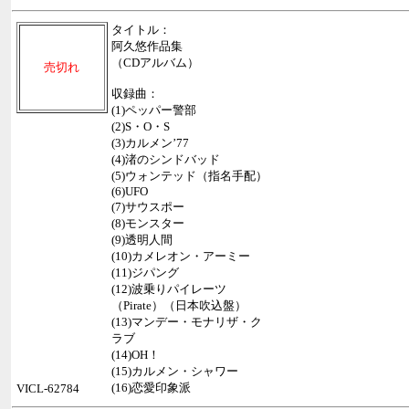
タイトル：
阿久悠作品集
（CDアルバム）
売切れ
収録曲：
(1)ペッパー警部
(2)S・O・S
(3)カルメン’77
(4)渚のシンドバッド
(5)ウォンテッド（指名手配）
(6)UFO
(7)サウスポー
(8)モンスター
(9)透明人間
(10)カメレオン・アーミー
(11)ジパング
(12)波乗りパイレーツ
（Pirate）（日本吹込盤）
(13)マンデー・モナリザ・ク
ラブ
(14)OH！
(15)カルメン・シャワー
(16)恋愛印象派
VICL-62784