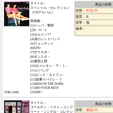
タイトル：
商品の状態
スペシャル・セレクション
状態：
中古CD
（CDアルバム）
盤質： B
収録曲：
背帯：
無
(1)ペッパ－警部
備考：
(2)S・O・S
(3)カルメン'77
(4)渚のシンドバッド
(5)ウォンテッド
(6)UFO
(7)サウスポ－
(8)モンスタ－
(9)透明人間
(10)カメレオン・ア－ミ－
(11)ジパング
(12)ピンク・タイフ-ン
(13)波乗りパイレ－ツ
(14)KISS IN THE DARK
(15)DO YOUR BEST
(16)OH！
VDR-1099
タイトル：
商品の状態
ゴールデン・ベスト～コンプ
状態：
新品CD
リート・シングル・コレクシ