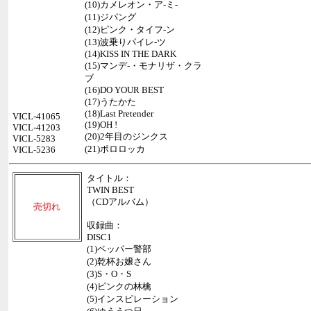
(10)カメレオン・ア-ミ-
(11)ジパング
(12)ピンク・タイフ-ン
(13)波乗りパイレ-ツ
(14)KISS IN THE DARK
(15)マンデ-・モナリザ・クラ
ブ
(16)DO YOUR BEST
(17)うたかた
(18)Last Pretender
VICL-41065
(19)OH !
VICL-41203
(20)2年目のジンクス
VICL-5283
(21)ポロロッカ
VICL-5236
タイトル：
TWIN BEST
（CDアルバム）
売切れ
収録曲：
DISC1
(1)ペッパー警部
(2)乾杯お嬢さん
(3)S・O・S
(4)ピンクの林檎
(5)インスピレーション