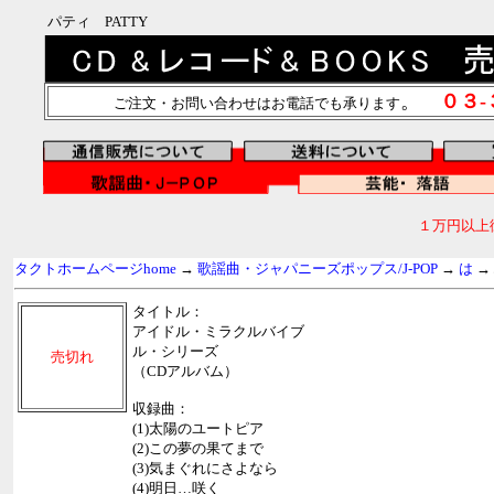
パティ PATTY
。
０３
ご注文・お問い合わせはお電話でも承ります
１万円以上
タクトホームページhome
→
歌謡曲・ジャパニーズポップス/J-POP
→
は
→
タイトル：
アイドル・ミラクルバイブ
ル・シリーズ
売切れ
（CDアルバム）
収録曲：
(1)太陽のユートピア
(2)この夢の果てまで
(3)気まぐれにさよなら
(4)明日…咲く