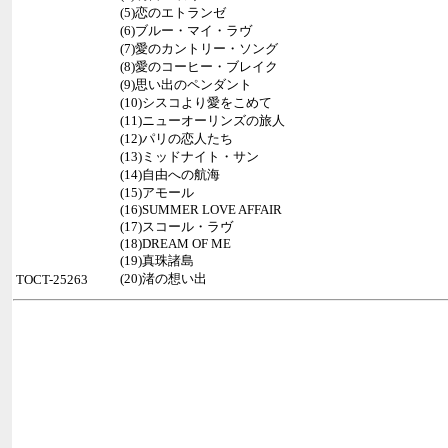
(5)恋のエトランゼ
(6)ブルー・マイ・ラヴ
(7)愛のカントリー・ソング
(8)愛のコーヒー・ブレイク
(9)思い出のペンダント
(10)シスコより愛をこめて
(11)ニューオーリンズの旅人
(12)パリの恋人たち
(13)ミッドナイト・サン
(14)自由への航海
(15)アモール
(16)SUMMER LOVE AFFAIR
(17)スコール・ラヴ
(18)DREAM OF ME
(19)真珠諸島
(20)渚の想い出
TOCT-25263