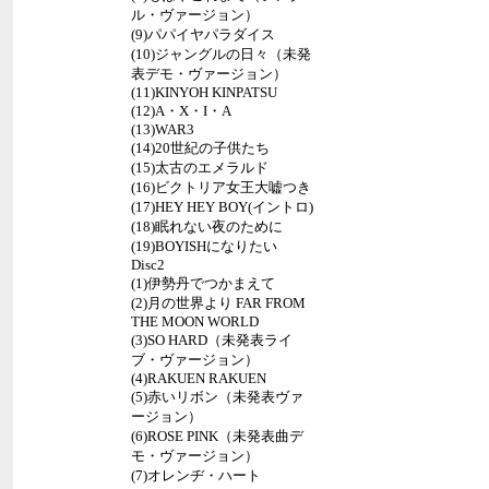
ル・ヴァージョン）
(9)パパイヤパラダイス
(10)ジャングルの日々（未発
表デモ・ヴァージョン）
(11)KINYOH KINPATSU
(12)A・X・I・A
(13)WAR3
(14)20世紀の子供たち
(15)太古のエメラルド
(16)ビクトリア女王大嘘つき
(17)HEY HEY BOY(イントロ)
(18)眠れない夜のために
(19)BOYISHになりたい
Disc2
(1)伊勢丹でつかまえて
(2)月の世界より FAR FROM
THE MOON WORLD
(3)SO HARD（未発表ライ
ブ・ヴァージョン）
(4)RAKUEN RAKUEN
(5)赤いリボン（未発表ヴァ
ージョン）
(6)ROSE PINK（未発表曲デ
モ・ヴァージョン）
(7)オレンヂ・ハート