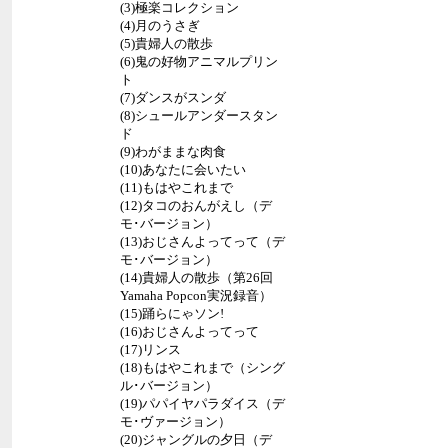
(3)極楽コレクション
(4)月のうさぎ
(5)貴婦人の散歩
(6)鬼の好物アニマルプリン
ト
(7)ダンスがスンダ
(8)シュールアンダースタン
ド
(9)わがままな肉食
(10)あなたに会いたい
(11)もはやこれまで
(12)タコのおんがえし（デ
モ･バージョン）
(13)おじさんよってって（デ
モ･バージョン）
(14)貴婦人の散歩（第26回
Yamaha Popcon実況録音）
(15)踊らにゃソン!
(16)おじさんよってって
(17)リンス
(18)もはやこれまで（シング
ル･バージョン）
(19)パパイヤパラダイス（デ
モ･ヴァージョン）
(20)ジャングルの夕日（デ