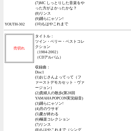
(7)MC しっとりした音楽をや
った方がよかったかな？
(8)リンス
(9)踊らにゃソン!
(10)もはやこれまで
YOUTH-302
タイトル：
ツイン・ベリー・ベストコレ
クション
売切れ
（1984-2002）
（CDアルバム）
収録曲：
Disc1
(1)おじさんよってって（フ
ァーストデモカセット・ヴァ
ージョン）
(2)貴婦人の散歩(第28回
YAMAHA POPCON実況録音)
(3)踊らにゃソン!
(4)月のウサギ
(5)夏が終わる
(6)極楽コレクション
(7)リンス
(8)もはやこれまで（シング