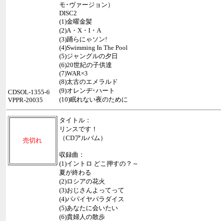
モ･ヴァージョン）
DISC2
(1)金曜金髪
(2)A・X・I・A
(3)踊らにゃソン!
(4)Swimming In The Pool
(5)ジャングルの夕日
(6)20世紀の子供達
(7)WAR×3
(8)太古のエメラルド
(9)オレンヂ･ハート
CDSOL-1355-6
(10)眠れない夜のために
VPPR-20035
タイトル：
リンスです！
（CDアルバム）
売切れ
収録曲：
(1)イントロ どこ押すの？～
夏が終わる
(2)ロシアの花火
(3)おじさんよってって
(4)パパイヤパラダイス
(5)あなたに会いたい
(6)貴婦人の散歩