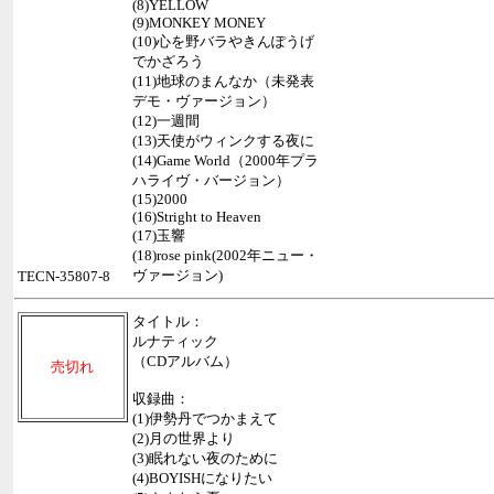
(8)YELLOW
(9)MONKEY MONEY
(10)心を野バラやきんぽうげ
でかざろう
(11)地球のまんなか（未発表
デモ・ヴァージョン）
(12)一週間
(13)天使がウィンクする夜に
(14)Game World（2000年プラ
ハライヴ・バージョン）
(15)2000
(16)Stright to Heaven
(17)玉響
(18)rose pink(2002年ニュー・
ヴァージョン)
TECN-35807-8
タイトル：
ルナティック
（CDアルバム）
売切れ
収録曲：
(1)伊勢丹でつかまえて
(2)月の世界より
(3)眠れない夜のために
(4)BOYISHになりたい