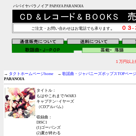
パパイヤパラノイア PAPAYA PARANOIA
。
０３
ご注文・お問い合わせはお電話でも承ります
１万円以上
→
タクトホームページhome
→
歌謡曲・ジャパニーズポップスTOPペー
PARANOIA
タイトル：
もはやこれまで/WAR3
キャプテン･イヤーズ
（CDアルバム）
収録曲：
DISC1
(1)ゴーバンズ
(2)夏が終わる