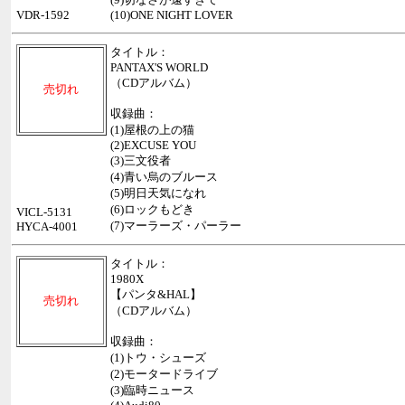
VDR-1592
(10)ONE NIGHT LOVER
タイトル：
PANTAX'S WORLD
（CDアルバム）
売切れ
収録曲：
(1)屋根の上の猫
(2)EXCUSE YOU
(3)三文役者
(4)青い烏のブルース
(5)明日天気になれ
(6)ロックもどき
VICL-5131
(7)マーラーズ・パーラー
HYCA-4001
タイトル：
1980X
【パンタ&HAL】
売切れ
（CDアルバム）
収録曲：
(1)トウ・シューズ
(2)モータードライブ
(3)臨時ニュース