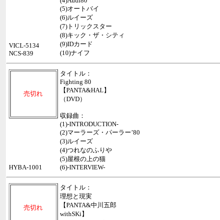
(4)Audi80
(5)オートバイ
(6)ルイーズ
(7)トリックスター
(8)キック・ザ・シティ
(9)IDカード
VICL-5134
(10)ナイフ
NCS-839
タイトル：
Fighting 80
【PANTA&HAL】
売切れ
（DVD）
収録曲：
(1)-INTRODUCTION-
(2)マーラーズ・パーラー’80
(3)ルイーズ
(4)つれなのふりや
(5)屋根の上の猫
HYBA-1001
(6)-INTERVIEW-
タイトル：
理想と現実
【PANTA&中川五郎
売切れ
withSKi】