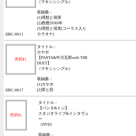
（マキシシングル）
収録曲：
(1)理想と現実
(2)西暦20X0年
(3)理想と現実(コーラス入り
カラオケ)
IJRC-0011
タイトル：
カヤポ
【PANTA&中川五郎with THE
売切れ
DUET】
（マキシシングル）
収録曲：
(1)カヤポ
(2)罪と罰
IJRC-0017
タイトル：
【パンタ&トシ】
スタジオライブ&インタヴュ
売切れ
ー
（DVD）
収録曲：