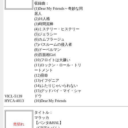
収録曲：
(1)Dear My Friends～奇妙な同
居人
(2)16人格
(3)時間泥棒
(4)ミステリー・ヒステリー
(5)ジェラシー
(6)カムフラージュ
(7)バスルームの侵入者
(8)ドーベルマン
(9)百面相Girl
(10)フロイトは大嫌い
(11)ロックン・ロール・トリ
ートメント
(12)宿命
(13)イフゲニア
(14)ふたりじゃいられない
(15)グッドバイ・マイ・シャ
ドウ
VICL-5139
HYCA-4013
(16)Dear My Friends
タイトル：
マラッカ
【パンタ&HAL】
売切れ
（CDアルバム）