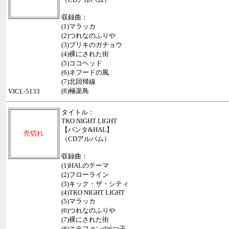
収録曲：
(1)マラッカ
(2)つれなのふりや
(3)ブリキのガチョウ
(4)裸にされた街
(5)ココヘッド
(6)ネフードの風
(7)北回帰線
(8)極楽鳥
VICL-5133
タイトル：
TKO NIGHT LIGHT
【パンタ&HAL】
売切れ
（CDアルバム）
収録曲：
(1)HALのテーマ
(2)フローライン
(3)キック・ザ・シティ
(4)TKO NIGHT LIGHT
(5)マラッカ
(6)つれなのふりや
(7)裸にされた街
(8)ステファンの6つ子