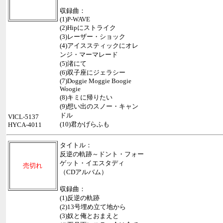
収録曲：
(1)P-WAVE
(2)Hipにストライク
(3)レーザー・ショック
(4)アイススティックにオレ
ンジ・マーマレード
(5)渚にて
(6)双子座にジェラシー
(7)Doggie Moggie Boogie
Woogie
(8)キミに帰りたい
(9)想い出のスノー・キャン
ドル
VICL-5137
(10)君かげらふも
HYCA-4011
タイトル：
反逆の軌跡～ドント・フォー
ゲット・イエスタディ
売切れ
（CDアルバム）
収録曲：
(1)反逆の軌跡
(2)13号埋め立て地から
(3)奴と俺とおまえと