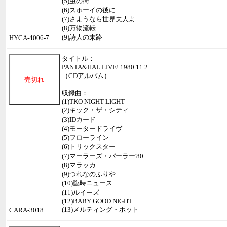
(5)虫の街
(6)スホーイの後に
(7)さようなら世界夫人よ
(8)万物流転
(9)詩人の末路
HYCA-4006-7
タイトル：
PANTA&HAL LIVE! 1980.11.2
（CDアルバム）
売切れ
収録曲：
(1)TKO NIGHT LIGHT
(2)キック・ザ・シティ
(3)IDカード
(4)モータードライヴ
(5)フローライン
(6)トリックスター
(7)マーラーズ・パーラー'80
(8)マラッカ
(9)つれなのふりや
(10)臨時ニュース
(11)ルイーズ
(12)BABY GOOD NIGHT
(13)メルティング・ポット
CARA-3018