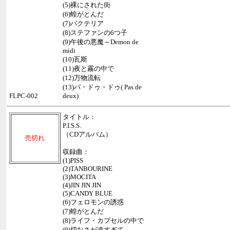
(5)裸にされた街
(6)蝗がとんだ
(7)バクテリア
(8)ステファンの6つ子
(9)午後の悪魔～Demon de
midi
(10)瓦斯
(11)夜と霧の中で
(12)万物流転
(13)パ・ドゥ・ドゥ( Pas de
FLPC-002
deux)
タイトル：
P.I.S.S.
（CDアルバム）
売切れ
収録曲：
(1)PISS
(2)TANBOURINE
(3)MOCITA
(4)JIN JIN JIN
(5)CANDY BLUE
(6)フェロモンの誘惑
(7)蝗がとんだ
(8)ライフ・カプセルの中で
(9)切なさが遠すぎて