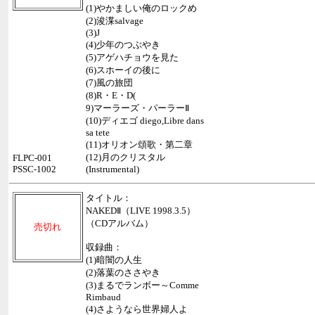
(1)やかましい俺のロックめ
(2)浚渫salvage
(3)J
(4)少年のつぶやき
(5)アゲハチョウを見た
(6)スホーイの後に
(7)風の旅団
(8)R・E・D(
9)マーラーズ・パーラーⅡ
(10)ディエゴ diego,Libre dans
sa tete
(11)オリオン頌歌・第二章
(12)月のクリスタル
FLPC-001
PSSC-1002
(Instrumental)
タイトル：
NAKEDⅡ（LIVE 1998.3.5）
（CDアルバム）
売切れ
収録曲：
(1)暗闇の人生
(2)落葉のささやき
(3)まるでランボー～Comme
Rimbaud
(4)さようなら世界婦人よ