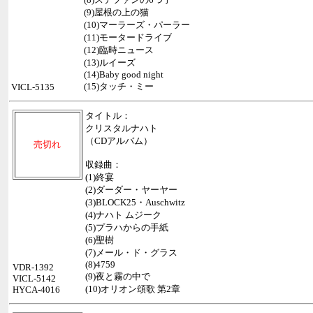
(9)屋根の上の猫
(10)マーラーズ・パーラー
(11)モータードライブ
(12)臨時ニュース
(13)ルイーズ
(14)Baby good night
(15)タッチ・ミー
VICL-5135
タイトル：
クリスタルナハト
（CDアルバム）
売切れ
収録曲：
(1)終宴
(2)ダーダー・ヤーヤー
(3)BLOCK25・Auschwitz
(4)ナハト ムジーク
(5)プラハからの手紙
(6)聖樹
(7)メール・ド・グラス
(8)4759
VDR-1392
(9)夜と霧の中で
VICL-5142
(10)オリオン頌歌 第2章
HYCA-4016