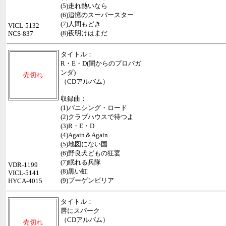
(5)走れ熱いなら
(6)追憶のスーパースター
(7)人間もどき
VICL-5132
(8)夜明けはまだ
NCS-837
タイトル：
R・E・D(闇からのプロパガ
ンダ)
売切れ
（CDアルバム）
収録曲：
(1)バニシング・ロード
(2)クラブハウスで待つよ
(3)R・E・D
(4)Again＆Again
(5)地図にない国
(6)野良犬どもの狂宴
(7)眠れる兵隊
VDR-1199
(8)黒い虹
VICL-5141
(9)ブーゲンビリア
HYCA-4015
タイトル：
唇にスパーク
（CDアルバム）
売切れ