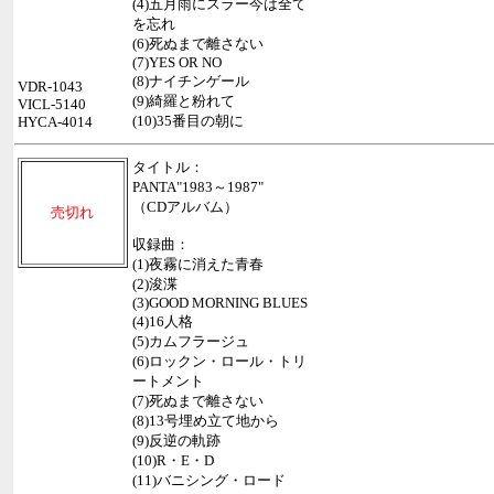
(4)五月雨にスラー今は全て
を忘れ
(6)死ぬまで離さない
(7)YES OR NO
(8)ナイチンゲール
VDR-1043
(9)綺羅と粉れて
VICL-5140
(10)35番目の朝に
HYCA-4014
タイトル：
PANTA"1983～1987"
（CDアルバム）
売切れ
収録曲：
(1)夜霧に消えた青春
(2)浚渫
(3)GOOD MORNING BLUES
(4)16人格
(5)カムフラージュ
(6)ロックン・ロール・トリ
ートメント
(7)死ぬまで離さない
(8)13号埋め立て地から
(9)反逆の軌跡
(10)R・E・D
(11)バニシング・ロード