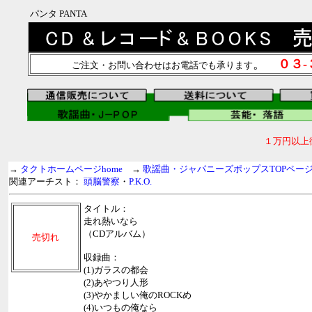
パンタ PANTA
。
０３
ご注文・お問い合わせはお電話でも承ります
１万円以上
→
タクトホームページhome
→
歌謡曲・ジャパニーズポップスTOPペー
関連アーチスト：
頭脳警察
・
P.K.O.
タイトル：
走れ熱いなら
（CDアルバム）
売切れ
収録曲：
(1)ガラスの都会
(2)あやつり人形
(3)やかましい俺のROCKめ
(4)いつもの俺なら