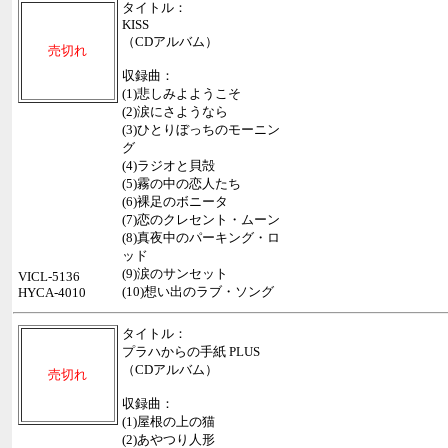
タイトル：
KISS
（CDアルバム）
売切れ
収録曲：
(1)悲しみよようこそ
(2)涙にさようなら
(3)ひとりぼっちのモーニン
グ
(4)ラジオと貝殻
(5)霧の中の恋人たち
(6)裸足のボニータ
(7)恋のクレセント・ムーン
(8)真夜中のパーキング・ロ
ッド
(9)涙のサンセット
VICL-5136
(10)想い出のラブ・ソング
HYCA-4010
タイトル：
プラハからの手紙 PLUS
（CDアルバム）
売切れ
収録曲：
(1)屋根の上の猫
(2)あやつり人形