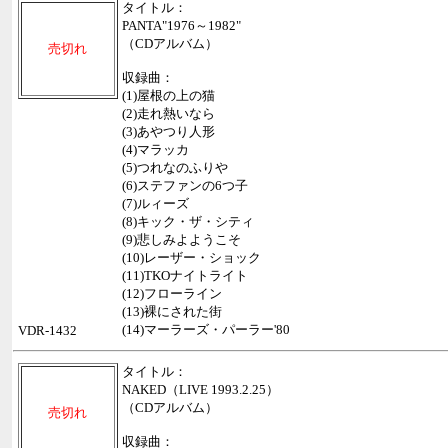
タイトル：
PANTA"1976～1982"
（CDアルバム）
売切れ
収録曲：
(1)屋根の上の猫
(2)走れ熱いなら
(3)あやつり人形
(4)マラッカ
(5)つれなのふりや
(6)ステファンの6つ子
(7)ルィーズ
(8)キック・ザ・シティ
(9)悲しみよようこそ
(10)レーザー・ショック
(11)TKOナイトライト
(12)フローライン
(13)裸にされた街
(14)マーラーズ・パーラー'80
VDR-1432
タイトル：
NAKED（LIVE 1993.2.25）
（CDアルバム）
売切れ
収録曲：