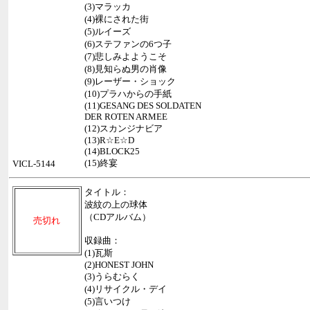
(3)マラッカ
(4)裸にされた街
(5)ルイーズ
(6)ステファンの6つ子
(7)悲しみよようこそ
(8)見知らぬ男の肖像
(9)レーザー・ショック
(10)プラハからの手紙
(11)GESANG DES SOLDATEN
DER ROTEN ARMEE
(12)スカンジナビア
(13)R☆E☆D
(14)BLOCK25
(15)終宴
VICL-5144
タイトル：
波紋の上の球体
（CDアルバム）
売切れ
収録曲：
(1)瓦斯
(2)HONEST JOHN
(3)うらむらく
(4)リサイクル・デイ
(5)言いつけ