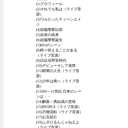
(1)プロフィール
(2)それでも私は（ライブ音
源）
(3)ワルだったティーンエイ
ジ
(4)頭脳警察以前
(5)名前の由来
(6)頭脳警察誕生
(7)60'sのシーン
(8)時々吠えることがある
（ライブ音源）
(9)日比谷野音時代
(10)デビューそして発禁
(11)暗闇の人生（ライブ音
源）
(12)少年は南へ（ライブ音
源）
(13)'60～21世紀 日本のシー
ンは・・
(14)解散～再結成の意味
(15)PEOPLE（ライブ音源）
(16)万物流転（ライブ音源）
(17)お宝紹介
(19)ふざけるんじゃねえよ
（ライブ音源）