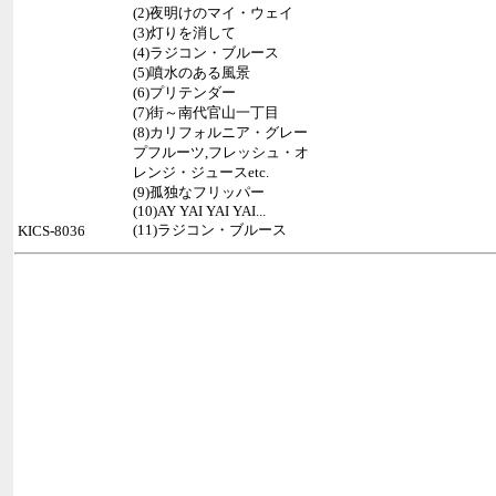
(2)夜明けのマイ・ウェイ
(3)灯りを消して
(4)ラジコン・ブルース
(5)噴水のある風景
(6)プリテンダー
(7)街～南代官山一丁目
(8)カリフォルニア・グレー
プフルーツ,フレッシュ・オ
レンジ・ジュースetc.
(9)孤独なフリッパー
(10)AY YAI YAI YAI...
(11)ラジコン・ブルース
KICS-8036