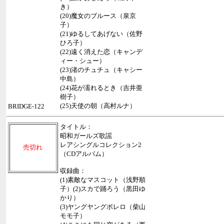
き）
(20)魔女のブルース（泉京
子）
(21)ゆるしてあげない（佐野
ひろ子）
(22)遠く消えた恋（キャンデ
ィー・シュー）
(23)渚のチュチュ（キャシー
中島）
(24)花が濡れるとき（吉井亜
樹子）
(25)天使の朝（高村ルナ）
BRIDGE-122
タイトル：
昭和ガールズ歌謡
レアシングルコレクション2
売切れ
（CDアルバム）
収録曲：
(1)素敵なマスコット（浅野順
子）(2)スカで踊ろう（黒田ゆ
かり）
(3)ヤングヤングボレロ（柴山
モモ子）