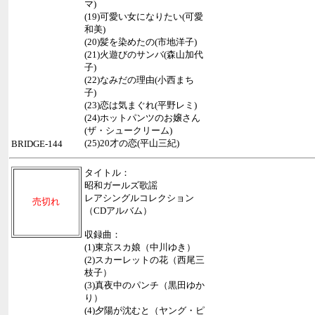
マ)
(19)可愛い女になりたい(可愛
和美)
(20)髪を染めたの(市地洋子)
(21)火遊びのサンバ(森山加代
子)
(22)なみだの理由(小西まち
子)
(23)恋は気まぐれ(平野レミ)
(24)ホットパンツのお嬢さん
(ザ・シュークリーム)
(25)20才の恋(平山三紀)
BRIDGE-144
タイトル：
昭和ガールズ歌謡
レアシングルコレクション
売切れ
（CDアルバム）
収録曲：
(1)東京スカ娘（中川ゆき）
(2)スカーレットの花（西尾三
枝子）
(3)真夜中のパンチ（黒田ゆか
り）
(4)夕陽が沈むと（ヤング・ピ