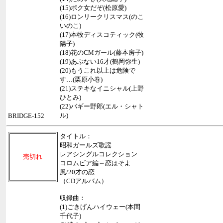
(15)ボク女だぞ(松原愛)
(16)ロンリークリスマス(のこ
いのこ)
(17)本牧ディスコティック(牧
陽子)
(18)花のCMガール(藤本房子)
(19)あぶない16才(鶴岡弥生)
(20)もうこれ以上は危険で
す…(栗原小巻)
(21)ステキなイニシャル(上野
ひとみ)
(22)バギー野郎(エル・シャト
ル)
BRIDGE-152
タイトル：
昭和ガールズ歌謡
レアシングルコレクション
売切れ
コロムビア編～恋はそよ
風/20才の恋
（CDアルバム）
収録曲：
(1)ごきげんハイウェー(本間
千代子)