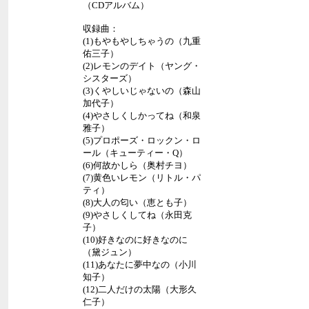
（CDアルバム）
収録曲：
(1)もやもやしちゃうの（九重
佑三子）
(2)レモンのデイト（ヤング・
シスターズ）
(3)くやしいじゃないの（森山
加代子）
(4)やさしくしかってね（和泉
雅子）
(5)プロポーズ・ロックン・ロ
ール（キューティー・Q）
(6)何故かしら（奥村チヨ）
(7)黄色いレモン（リトル・パ
ティ）
(8)大人の匂い（恵とも子）
(9)やさしくしてね（永田克
子）
(10)好きなのに好きなのに
（黛ジュン）
(11)あなたに夢中なの（小川
知子）
(12)二人だけの太陽（大形久
仁子）