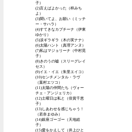
子）
(2)言えばよかった（梓みち
よ）
(3)聞いてよ、お願い（ミッチ
ー・サハラ）
(4)すてきなカプチーナ（伊東
ゆかり）
(5)涙ギラギラ（木の実ナナ）
(6)太陽ハント（真理アンヌ）
(7)私はマジョリーナ（中村晃
子）
(8)きのうの嘘（スリーグレイ
セス）
(9)イエ・イエ（朱里エイコ）
(10)センチメンタル・ラヴ
（葉村エツコ）
(11)太陽の仲間たち（ヴォー
チェ・アンジェリカ）
(12)土曜日は私と（倍賞千恵
子）
(13)しあわせを感じちゃう！
（若奈まゆみ）
(14)銀座ゴーゴー（天地総
子）
(15)愛をかえして（井上ひと