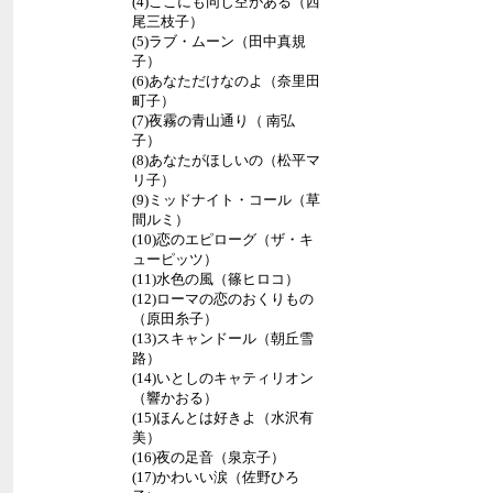
(4)ここにも同じ空がある（西
尾三枝子）
(5)ラブ・ムーン（田中真規
子）
(6)あなただけなのよ（奈里田
町子）
(7)夜霧の青山通り（ 南弘
子）
(8)あなたがほしいの（松平マ
リ子）
(9)ミッドナイト・コール（草
間ルミ）
(10)恋のエピローグ（ザ・キ
ューピッツ）
(11)水色の風（篠ヒロコ）
(12)ローマの恋のおくりもの
（原田糸子）
(13)スキャンドール（朝丘雪
路
）
(14)いとしのキャティリオン
（響かおる）
(15)ほんとは好きよ（水沢有
美）
(16)夜の足音（泉京子）
(17)かわいい涙（佐野ひろ