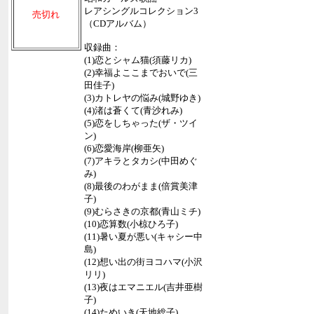
レアシングルコレクション3
売切れ
（CDアルバム）
収録曲：
(1)恋とシャム猫(須藤リカ)
(2)幸福よここまでおいで(三
田佳子)
(3)カトレヤの悩み(城野ゆき)
(4)渚は蒼くて(青沙れみ)
(5)恋をしちゃった(ザ・ツイ
ン)
(6)恋愛海岸(柳亜矢)
(7)アキラとタカシ(中田めぐ
み)
(8)最後のわがまま(倍賞美津
子)
(9)むらさきの京都(青山ミチ)
(10)恋算数(小椋ひろ子)
(11)暑い夏が悪い(キャシー中
島)
(12)想い出の街ヨコハマ(小沢
リリ)
(13)夜はエマニエル(吉井亜樹
子)
(14)ためいき(天地総子)