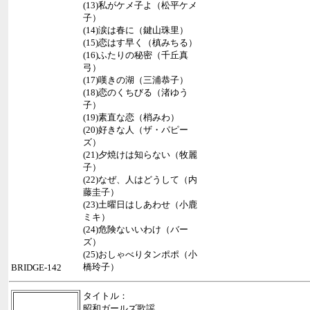
(13)私がケメ子よ（松平ケメ
子）
(14)涙は春に（鍵山珠里）
(15)恋はす早く（槙みちる）
(16)ふたりの秘密（千丘真
弓）
(17)嘆きの湖（三浦恭子）
(18)恋のくちびる（渚ゆう
子）
(19)素直な恋（梢みわ）
(20)好きな人（ザ・パピー
ズ）
(21)夕焼けは知らない（牧麗
子）
(22)なぜ、人はどうして（内
藤圭子）
(23)土曜日はしあわせ（小鹿
ミキ）
(24)危険ないいわけ（バー
ズ）
(25)おしゃべりタンポポ（小
橋玲子）
BRIDGE-142
タイトル：
昭和ガールズ歌謡