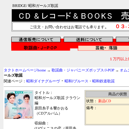
BRIDGE/ 昭和ガールズ歌謡
。
０３
ご注文・お問い合わせはお電話でも承ります
１万円以上
タクトホームページhome
→
歌謡曲・ジャパニーズポップス/J-POP
→
オム
ールズ歌謡
・
関連ページ：
昭和ダイナグルーヴ
昭和Jブルース
・
昭和鉄道歌謡
タイトル：
商品の状態
昭和ガールズ歌謡 クラウン
状態：
新品CD
編
備考：
原田糸子＆響かおる
（CDアルバム）
収録曲：
(1)ヴェニスの恋（原田糸