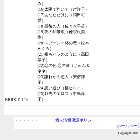
み）
(16)太陽で灼いて（岸洋子）
(17)あなただけに（岡田可
愛）
(18)最後の人（佐々木早苗）
(19)夜の熱帯魚（仲宗根美
樹）
(20)スプーン一杯の恋（松本
めぐみ）
(21)夜もバラのように（高田
恭子）
(22)恋の色 恋の味（じゅん＆
ネネ）
(23)誰れかの恋人（安倍律
子）
(24)悪い遊び（篠ヒロコ）
(25)月光のエロス（中島淳
子）
BRIDGE-143
・・・・・・・・・
個人情報保護ポリシー
・・・・・・・・
ホームページ
Copyright 2009 T