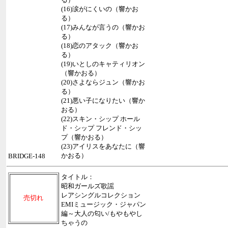
(16)涙がにくいの（響かお
る）
(17)みんなが言うの（響かお
る）
(18)恋のアタック（響かお
る）
(19)いとしのキャティリオン
（響かおる）
(20)さよならジュン（響かお
る）
(21)悪い子になりたい（響か
おる）
(22)スキン・シップ ホール
ド・シップ フレンド・シッ
プ（響かおる）
(23)アイリスをあなたに（響
かおる）
BRIDGE-148
タイトル：
昭和ガールズ歌謡
レアシングルコレクション
売切れ
EMIミュージック・ジャパン
編～大人の匂い/もやもやし
ちゃうの