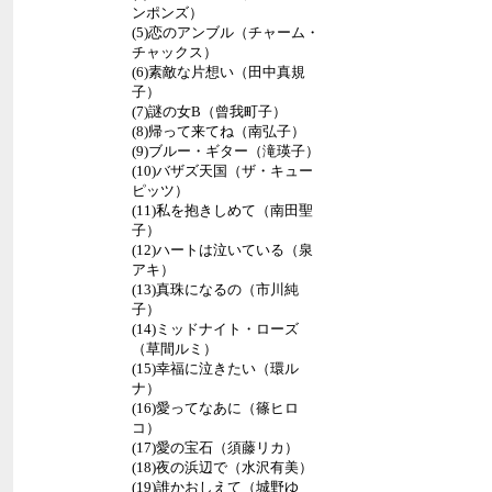
ンポンズ）
(5)恋のアンブル（チャーム・
チャックス）
(6)素敵な片想い（田中真規
子）
(7)謎の女B（曾我町子）
(8)帰って来てね（南弘子）
(9)ブルー・ギター（滝瑛子）
(10)バザズ天国（ザ・キュー
ピッツ）
(11)私を抱きしめて（南田聖
子）
(12)ハートは泣いている（泉
アキ）
(13)真珠になるの（市川純
子）
(14)ミッドナイト・ローズ
（草間ルミ）
(15)幸福に泣きたい（環ル
ナ）
(16)愛ってなあに（篠ヒロ
コ）
(17)愛の宝石（須藤リカ）
(18)夜の浜辺で（水沢有美）
(19)誰かおしえて（城野ゆ