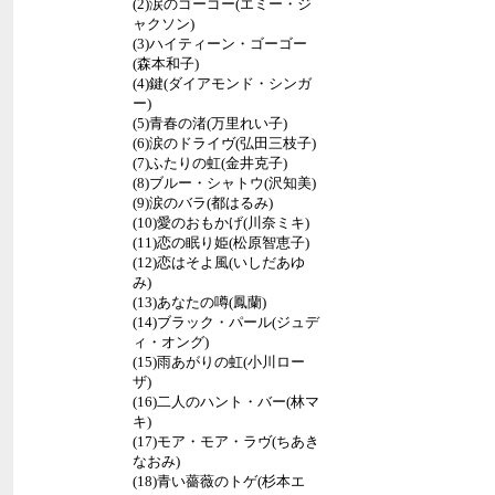
(2)涙のゴーゴー(エミー・ジ
ャクソン)
(3)ハイティーン・ゴーゴー
(森本和子)
(4)鍵(ダイアモンド・シンガ
ー)
(5)青春の渚(万里れい子)
(6)涙のドライヴ(弘田三枝子)
(7)ふたりの虹(金井克子)
(8)ブルー・シャトウ(沢知美)
(9)涙のバラ(都はるみ)
(10)愛のおもかげ(川奈ミキ)
(11)恋の眠り姫(松原智恵子)
(12)恋はそよ風(いしだあゆ
み)
(13)あなたの噂(鳳蘭)
(14)ブラック・パール(ジュデ
ィ・オング)
(15)雨あがりの虹(小川ロー
ザ)
(16)二人のハント・バー(林マ
キ)
(17)モア・モア・ラヴ(ちあき
なおみ)
(18)青い薔薇のトゲ(杉本エ