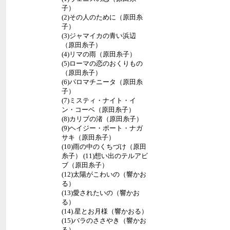
子）
(2)その人のために（原田糸
子）
(3)ジャマイカの青い浜辺
（原田糸子）
(4)リマの雨（原田糸子）
(5)ローマの恋のおくりもの
（原田糸子）
(6)パロマチニータ（原田糸
子）
(7)ミスティ・ナイト・イ
ン・コーベ（原田糸子）
(8)カリブの渚（原田糸子）
(9)ヘイジー・ポート・ナガ
サキ（原田糸子）
(10)雨の中のくちづけ（原田
糸子） (11)想い出のテルアビ
ブ（原田糸子）
(12)太陽がこわいの（響かお
る）
(13)愛されたいの（響かお
る）
(14).星とお月様（響かおる）
(15)バラのささやき（響かお
る）