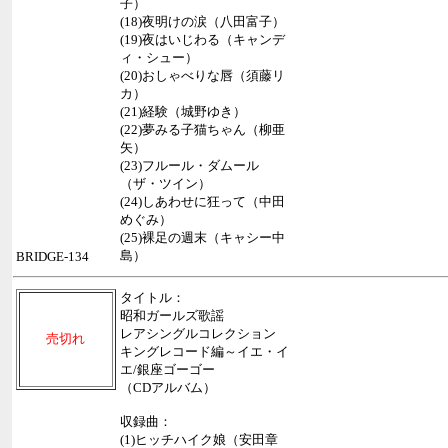
子）
(18)夜明けの涙（八田富子）
(19)夜はいじわる（キャンデ
ィ・シュー）
(20)おしゃべりな唇（須藤リ
カ）
(21)経験（城野ゆき）
(22)夢みる子猫ちゃん（柳亜
矢）
(23)フルール・ダムール
（ザ・ツイン）
(24)しあわせに狂って（中田
めぐみ）
(25)裸足の週末（キャシー中
島）
BRIDGE-134
タイトル：
昭和ガールズ歌謡
レアシングルコレクション
売切れ
キングレコード編～イエ・イ
エ/銀座ゴーゴー
（CDアルバム）
収録曲：
(1)ヒッチハイク娘（安田章