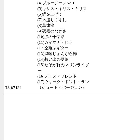
(4)ブルージーンNo.1
(5)キサス・キサス・キサス
(6)錨を上げて
(7)木遣りくずし
(8)草津節
(9)夜霧のなぎさ
(10)涙の十字路
(11)カイマナ・ヒラ
(12)空飛ぶギター
(13)津軽じょんがら節
(14)想い出の夏泊
(15)たそがれのマリンライダ
ー
(16)ノース・フレンド
(17)ウォーク・ドント・ラン
（ショート・バージョン）
TS-87131