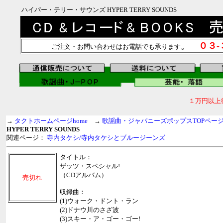
ハイパー・テリー・サウンズ HYPER TERRY SOUNDS
。
０３
ご注文・お問い合わせはお電話でも承ります
１万円以上
→
タクトホームページhome
→
歌謡曲・ジャパニーズポップスTOPペー
HYPER TERRY SOUNDS
関連ページ：
寺内タケシ/寺内タケシとブルージーンズ
タイトル：
ザッツ・スペシャル!
（CDアルバム）
売切れ
収録曲：
(1)ウォーク・ドント・ラン
(2)ドナウ川のさざ波
(3)スキー・ア・ゴー・ゴー!