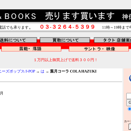
。
０３-３２６４-５３９９
電話でも承ります
11時～19時ま
１万円以上御買上げで送料３００円！
ズポップス/J-POP
→
は
→
葉月コーラ COLA HAZUKI
月
カー