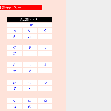
索カテゴリー
歌謡曲・J-POP
TOP
あ
い
う
え
お
か
き
く
け
こ
さ
し
す
せ
そ
た
ち
つ
て
と
な
に
ぬ
ね
の