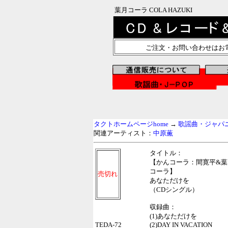
葉月コーラ COLA HAZUKI
ご注文・お問い合わせはお
タクトホームページhome
→
歌謡曲・ジャパニー
関連アーティスト：
中原薫
タイトル：
【かんコーラ：間寛平&葉
コーラ】
売切れ
あなただけを
（CDシングル）
収録曲：
(1)あなただけを
TEDA-72
(2)DAY IN VACATION