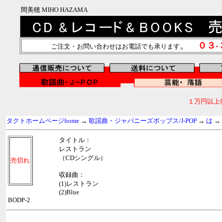
間美穂 MIHO HAZAMA
。
０３
ご注文・お問い合わせはお電話でも承ります
１万円以上
タクトホームページhome
→
歌謡曲・ジャパニーズポップス/J-POP
→
は
→
タイトル：
レストラン
（CDシングル）
売切れ
収録曲：
(1)レストラン
(2)Blue
BODP-2