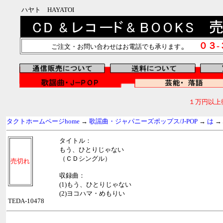
ハヤト HAYATOI
。
０３
ご注文・お問い合わせはお電話でも承ります
１万円以上
タクトホームページhome
→
歌謡曲・ジャパニーズポップス/J-POP
→
は
→
タイトル：
もう、ひとりじゃない
（ＣＤシングル）
売切れ
収録曲：
(1)もう、ひとりじゃない
(2)ヨコハマ・めもりい
TEDA-10478