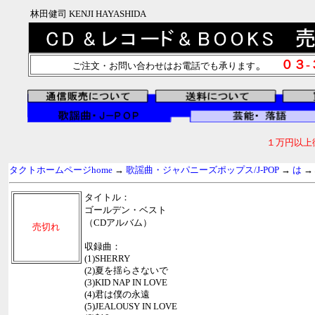
林田健司 KENJI HAYASHIDA
。
０３
ご注文・お問い合わせはお電話でも承ります
１万円以上
タクトホームページhome
→
歌謡曲・ジャパニーズポップス/J-POP
→
は
→
タイトル：
ゴールデン・ベスト
（CDアルバム）
売切れ
収録曲：
(1)SHERRY
(2)夏を揺らさないで
(3)KID NAP IN LOVE
(4)君は僕の永遠
(5)JEALOUSY IN LOVE