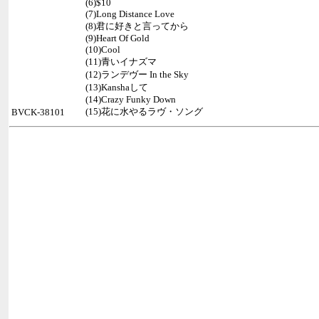
(6)$10
(7)Long Distance Love
(8)君に好きと言ってから
(9)Heart Of Gold
(10)Cool
(11)青いイナズマ
(12)ランデヴー In the Sky
(13)Kanshaして
(14)Crazy Funky Down
(15)花に水やるラヴ・ソング
BVCK-38101