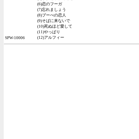
(6)恋のフーガ
(7)忘れましょう
(8)ブーべの恋人
(9)そばに来ないで
(10)死ぬほど愛して
(11)やっぱり
(12)アルフィー
SPW-10006