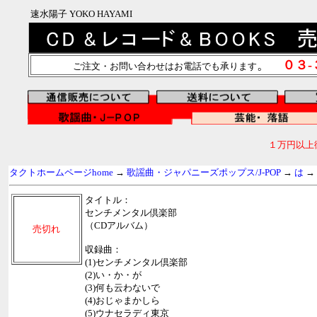
速水陽子 YOKO HAYAMI
。
０３
ご注文・お問い合わせはお電話でも承ります
１万円以上
タクトホームページhome
→
歌謡曲・ジャパニーズポップス/J-POP
→
は
→
タイトル：
センチメンタル倶楽部
（CDアルバム）
売切れ
収録曲：
(1)センチメンタル倶楽部
(2)い・か・が
(3)何も云わないで
(4)おじゃまかしら
(5)ウナセラディ東京