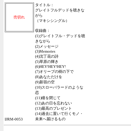
タイトル：
グレイトフルデッドを聴きな
がら
売切れ
（マキシシングル）
収録曲：
(1)グレイトフル・デッドを聴
きながら
(2)メッセージ
(3)Memories
(4)沈丁花の詩
(5)草原の輝き
(6)HEY!HEY!HEY!
(7)オリーブの樹の下で
(8)あなただけを
(9)新宿の空
(10)スローバラードのような
恋
(11)瞳を閉じて
(12)あの日を忘れない
(13)最高のプレゼント
(14)過去に置いて行くモノ・
未来へ届けるもの
IJRM-0053