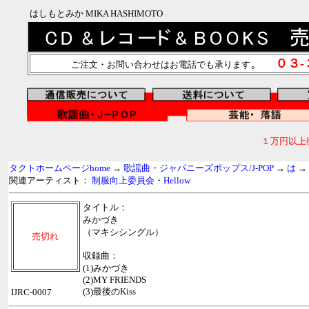
はしもとみか MIKA HASHIMOTO
。
０３
ご注文・お問い合わせはお電話でも承ります
１万円以上
タクトホームページhome
→
歌謡曲・ジャパニーズポップス/J-POP
→
は
→
関連アーティスト：
制服向上委員会
・
Hellow
タイトル：
みかづき
（マキシシングル）
売切れ
収録曲：
(1)みかづき
(2)MY FRIENDS
(3)最後のKiss
IJRC-0007