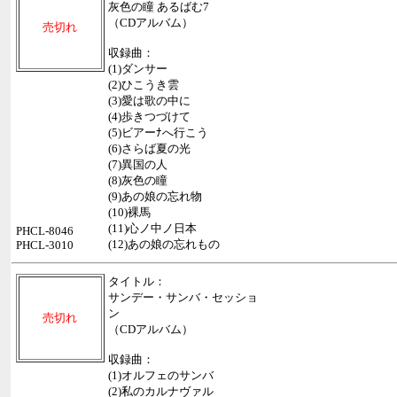
灰色の瞳 あるばむ7
（CDアルバム）
売切れ
収録曲：
(1)ダンサー
(2)ひこうき雲
(3)愛は歌の中に
(4)歩きつづけて
(5)ビアーﾅへ行こう
(6)さらば夏の光
(7)異国の人
(8)灰色の瞳
(9)あの娘の忘れ物
(10)裸馬
(11)心ノ中ノ日本
PHCL-8046
(12)あの娘の忘れもの
PHCL-3010
タイトル：
サンデー・サンバ・セッショ
ン
売切れ
（CDアルバム）
収録曲：
(1)オルフェのサンバ
(2)私のカルナヴァル