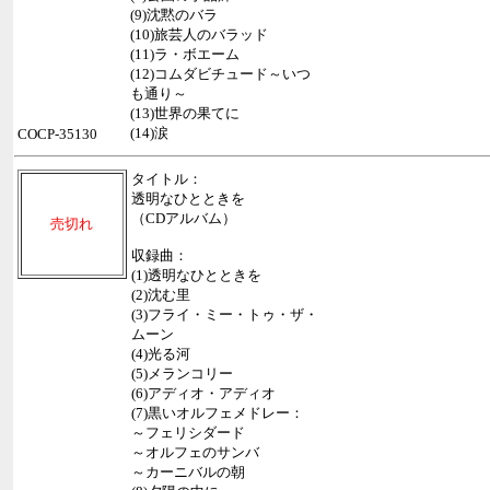
(9)沈黙のバラ
(10)旅芸人のバラッド
(11)ラ・ボエーム
(12)コムダビチュード～いつ
も通り～
(13)世界の果てに
(14)涙
COCP-35130
タイトル：
透明なひとときを
（CDアルバム）
売切れ
収録曲：
(1)透明なひとときを
(2)沈む里
(3)フライ・ミー・トゥ・ザ・
ムーン
(4)光る河
(5)メランコリー
(6)アディオ・アディオ
(7)黒いオルフェメドレー：
～フェリシダード
～オルフェのサンバ
～カーニバルの朝