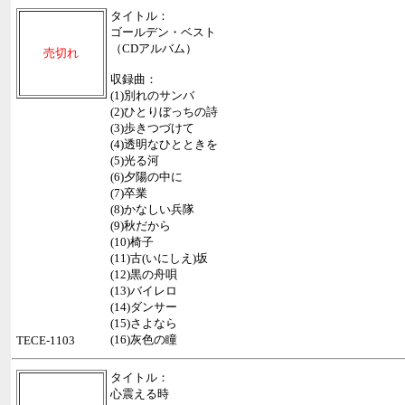
タイトル：
ゴールデン・ベスト
（CDアルバム）
売切れ
収録曲：
(1)別れのサンバ
(2)ひとりぼっちの詩
(3)歩きつづけて
(4)透明なひとときを
(5)光る河
(6)夕陽の中に
(7)卒業
(8)かなしい兵隊
(9)秋だから
(10)椅子
(11)古(いにしえ)坂
(12)黒の舟唄
(13)バイレロ
(14)ダンサー
(15)さよなら
(16)灰色の瞳
TECE-1103
タイトル：
心震える時