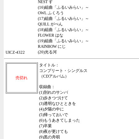
NEST す
(16)組曲「ふるいみらい」～
OWL ふくろう
(17)組曲「ふるいみらい」～
QUILL がぺん
(18)組曲「ふるいみらい」～
FLOWER はな
(19)組曲「ふるいみらい」～
RAINBOW にじ
(20)光る河
UICZ-4322
タイトル：
コンプリート・シングルス
（CDアルバム）
売切れ
収録曲：
(1)別れのサンバ
(2)歩きつづけて
(3)透明なひとときを
(4)夕陽の中に
(5)帰っておいで
(6)もうあきてしまった
(7)卒業
(8)夜が更けても
(9)黒の舟唄