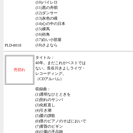
(10)バイレロ
(11)黒の舟唄
(12)ダンサー
(13)灰色の瞳
(14)心の中の日本
(15)裸馬
(16)街角
(17)白い小部屋
(18)さよなら
PLD-8018
タイトル：
40年。まだこれがベストでは
ない。長谷川きよしライヴ・
売切れ
レコーディング。
（CDアルバム）
収録曲：
(1)透明なひとときを
(2)別れのサンバ
(3)化粧直し
(4)引き潮
(5)愛の讃歌
(6)僕のピアノのそばにおいで
(7)黄昏のビギン
(8)公園の手品師