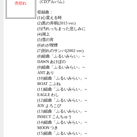
（CDアルバム）
売切れ
収録曲：
(1)心震える時
(2)黒の舟唄(2015 ver.)
(3)汚れっちまった悲しみに
(4)湖上
(5)雪の宵
(6)わが喫煙
(7)別れのサンバ(2002 ver.)
(8)組曲「ふるいみらい」～
DAWN あけぼの
(9)組曲「ふるいみらい」～
ANT あり
(10)組曲「ふるいみらい」～
BOAT こぶね
(11)組曲「ふるいみらい」～
EAGLE わし
(12)組曲「ふるいみらい」～
JOY よろこび
(13)組曲「ふるいみらい」～
INSECT こんちゅう
(14)組曲「ふるいみらい」～
MOON つき
(15)組曲「ふるいみらい」～