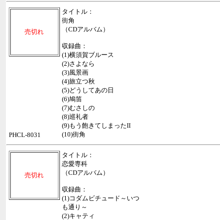
タイトル：
街角
（CDアルバム）
売切れ
収録曲：
(1)横須賀ブルース
(2)さよなら
(3)風景画
(4)旅立つ秋
(5)どうしてあの日
(6)鳩笛
(7)むさしの
(8)巡礼者
(9)もう飽きてしまったII
(10)街角
PHCL-8031
タイトル：
恋愛専科
（CDアルバム）
売切れ
収録曲：
(1)コダムビチュード～いつ
も通り～
(2)キャティ