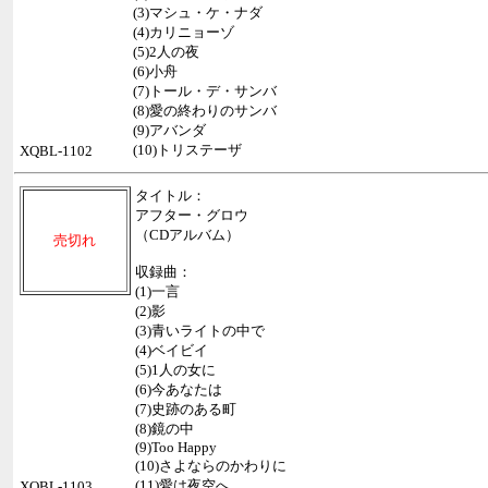
(3)マシュ・ケ・ナダ
(4)カリニョーゾ
(5)2人の夜
(6)小舟
(7)トール・デ・サンバ
(8)愛の終わりのサンバ
(9)アバンダ
(10)トリステーザ
XQBL-1102
タイトル：
アフター・グロウ
（CDアルバム）
売切れ
収録曲：
(1)一言
(2)影
(3)青いライトの中で
(4)ベイビイ
(5)1人の女に
(6)今あなたは
(7)史跡のある町
(8)鏡の中
(9)Too Happy
(10)さよならのかわりに
(11)愛は夜空へ
XQBL-1103