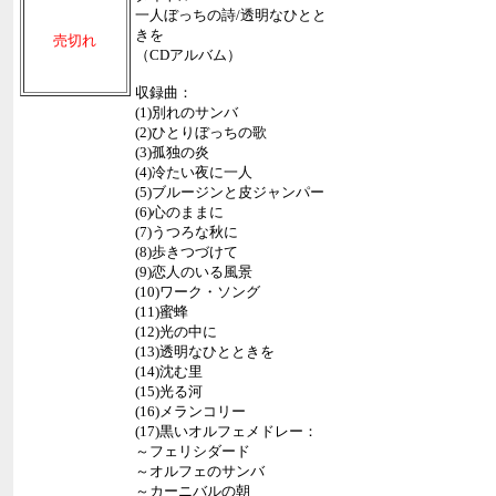
一人ぼっちの詩/透明なひとと
きを
売切れ
（CDアルバム）
収録曲：
(1)別れのサンバ
(2)ひとりぼっちの歌
(3)孤独の炎
(4)冷たい夜に一人
(5)ブルージンと皮ジャンパー
(6)心のままに
(7)うつろな秋に
(8)歩きつづけて
(9)恋人のいる風景
(10)ワーク・ソング
(11)蜜蜂
(12)光の中に
(13)透明なひとときを
(14)沈む里
(15)光る河
(16)メランコリー
(17)黒いオルフェメドレー：
～フェリシダード
～オルフェのサンバ
～カーニバルの朝