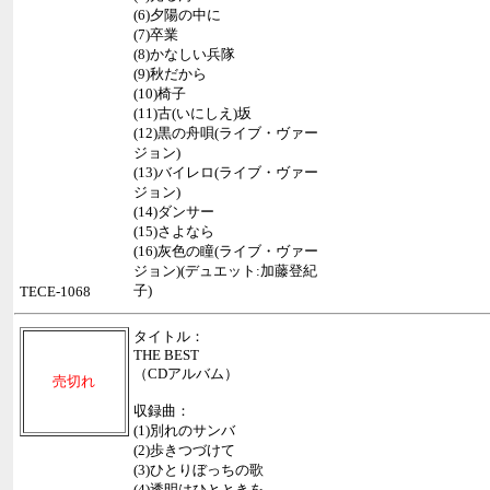
(6)夕陽の中に
(7)卒業
(8)かなしい兵隊
(9)秋だから
(10)椅子
(11)古(いにしえ)坂
(12)黒の舟唄(ライブ・ヴァー
ジョン)
(13)バイレロ(ライブ・ヴァー
ジョン)
(14)ダンサー
(15)さよなら
(16)灰色の瞳(ライブ・ヴァー
ジョン)(デュエット:加藤登紀
子)
TECE-1068
タイトル：
THE BEST
（CDアルバム）
売切れ
収録曲：
(1)別れのサンバ
(2)歩きつづけて
(3)ひとりぼっちの歌
(4)透明はひとときを