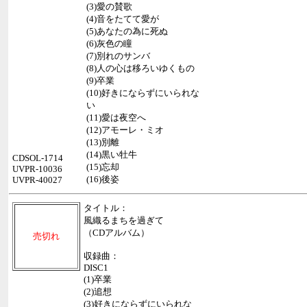
(3)愛の賛歌
(4)音をたてて愛が
(5)あなたの為に死ぬ
(6)灰色の瞳
(7)別れのサンバ
(8)人の心は移ろいゆくもの
(9)卒業
(10)好きにならずにいられな
い
(11)愛は夜空へ
(12)アモーレ・ミオ
(13)別離
(14)黒い牡牛
CDSOL-1714
(15)忘却
UVPR-10036
(16)後姿
UVPR-40027
タイトル：
風織るまちを過ぎて
（CDアルバム）
売切れ
収録曲：
DISC1
(1)卒業
(2)追想
(3)好きにならずにいられな