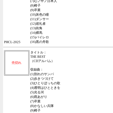
(7)心ノ中ノ日本人
(8)椅子
(9)卒業
(10)灰色の瞳
(11)ダンサー
(12)巡礼者
(13)街角
(14)裸馬
(15)バイレロ
(16)黒の舟歌
PHCL-2025
タイトル：
THE BEST
（CDアルバム）
売切れ
収録曲：
(1)別れのサンバ
(2)歩きつづけて
(3)ひとりぼっちの歌
(4)透明はひとときを
(5)光る河
(6)雨あがり
(7)卒業
(8)かなしい兵隊
(9)椅子