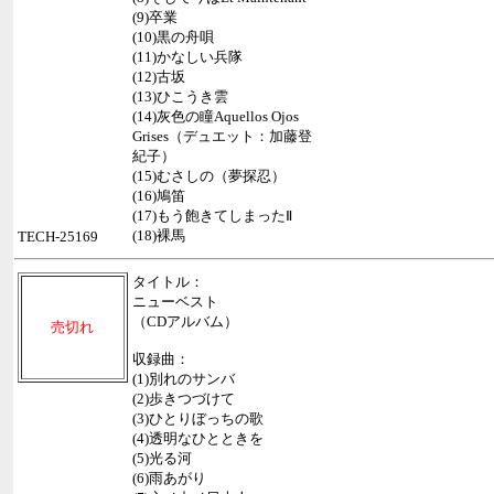
(9)卒業
(10)黒の舟唄
(11)かなしい兵隊
(12)古坂
(13)ひこうき雲
(14)灰色の瞳Aquellos Ojos
Grises（デュエット：加藤登
紀子）
(15)むさしの（夢探忍）
(16)鳩笛
(17)もう飽きてしまったⅡ
(18)裸馬
TECH-25169
タイトル：
ニューベスト
（CDアルバム）
売切れ
収録曲：
(1)別れのサンバ
(2)歩きつづけて
(3)ひとりぼっちの歌
(4)透明なひとときを
(5)光る河
(6)雨あがり