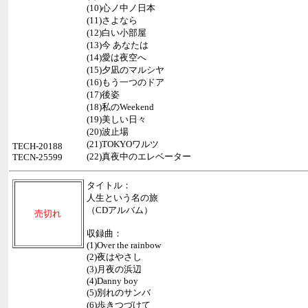
(10)心ノ中ノ日本
(11)さよなら
(12)白い小部屋
(13)今 あなたは
(14)愛は夜空へ
(15)夕凪のマルシヤ
(16)もう一つのドア
(17)後姿
(18)私のWeekend
(19)美しい日々
(20)波止場
(21)TOKYOワルツ
TECH-20188
(22)真夜中のエレベーター
TECN-25599
タイトル：
人生という名の旅
（CDアルバム）
売切れ
収録曲：
(1)Over the rainbow
(2)夜はやさし
(3)月夜の浜辺
(4)Danny boy
(5)別れのサンバ
(6)歩きつづけて