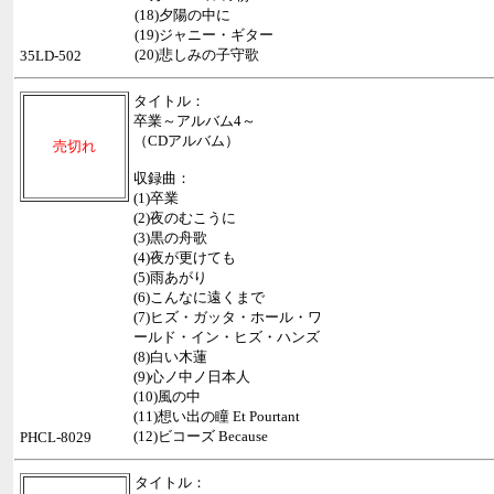
(18)夕陽の中に
(19)ジャニー・ギター
(20)悲しみの子守歌
35LD-502
タイトル：
卒業～アルバム4～
（CDアルバム）
売切れ
収録曲：
(1)卒業
(2)夜のむこうに
(3)黒の舟歌
(4)夜が更けても
(5)雨あがり
(6)こんなに遠くまで
(7)ヒズ・ガッタ・ホール・ワ
ールド・イン・ヒズ・ハンズ
(8)白い木蓮
(9)心ノ中ノ日本人
(10)風の中
(11)想い出の瞳 Et Pourtant
(12)ビコーズ Because
PHCL-8029
タイトル：