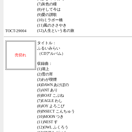
(7)灰色の瞳
(8)そして今は
(9)愛の讃歌
(10)ミラボー橋
(11)風のささやき
(12)人生という名の旅
TOCT-29004
タイトル：
ふるいみらい
（CDアルバム）
売切れ
収録曲：
(1)湖上
(2)雪の宵
(3)わが喫煙
(4)DAWN あけぼの
(5)ANT あり
(6)BOAT こぶね
(7)EAGLE わし
(8)JOY よろこび
(9)INSECT こんちゅう
(10)MOON つき
(11)NEST す
(12)OWL ふくろう