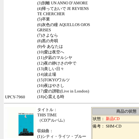
(3)別離 UN ANNO D’AMORE
(4)帰っておいで JE REVIENS
TE CHERCHER
(5)卒業
(6)灰色の瞳 AQUELLOS OJOS
GRISES
(7)さよなら
(8)黒の舟唄
(9)今 あなたは
(10)愛は夜空へ
(11)夕凪のマルシヤ
(12)夜の静けさの中で
(13)美しい日々
(14)波止場
(15)TOKYOワルツ
(16)夜はやさし
(17)愛の讃歌(Live in London)
(18)心震える時
UPCY-7960
タイトル：
商品の状態
THIS TIME
状態：
新品CD
（CDアルバム）
備考： SHM-CD
収録曲：
(1)シティ・ライツ・ブルー