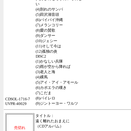
い
(4)別れのサンバ
(5)田沢湖音頭
(6)バイバイ沖縄
(7)メランコリー
(8)愛の賛歌
(9)ダンサー
(10)ジェシー
(11)そして今は
(12)孤独の炎
DISC2
(1)かなしい兵隊
(2)雨が空から降れば
(3)老人と海
(4)裸馬
(5)アイ・アイ・アモール
(6)カポエラの嘆き
(7)こだま
(8)バイレロ
CDSOL-1716-7
(9)ジントーヨー・ワルツ
UVPR-40029
タイトル：
遠く離れたおまえに
（CDアルバム）
売切れ