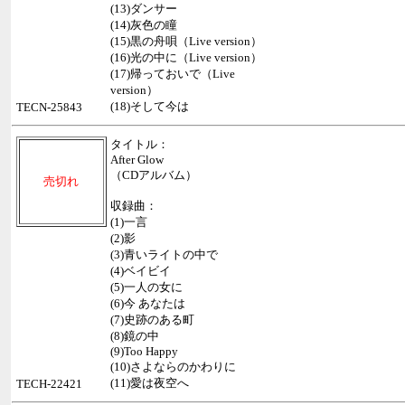
(13)ダンサー
(14)灰色の瞳
(15)黒の舟唄（Live version）
(16)光の中に（Live version）
(17)帰っておいで（Live
version）
(18)そして今は
TECN-25843
タイトル：
After Glow
（CDアルバム）
売切れ
収録曲：
(1)一言
(2)影
(3)青いライトの中で
(4)ベイビイ
(5)一人の女に
(6)今 あなたは
(7)史跡のある町
(8)鏡の中
(9)Too Happy
(10)さよならのかわりに
(11)愛は夜空へ
TECH-22421