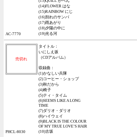
(13)QUILL がぺん
(14)FLOWER はな
(15)RAINBOW にじ
(16)別れのサンバ
(17)雨あがり
(18)夕陽の中に
(19)光る河
AC-7770
タイトル：
いにしえ坂
（CDアルバム）
売切れ
収録曲：
(1)かなしい兵隊
(2)コーヒー・ショップ
(3)秋だから
(4)椅子
(5)ティ・タイム
(6)SEEMS LIKE A LONG
TIME
(7)ダリオ・ダリオ
(8)ハイウェイ
(9)BLACK IS THE COLOUR
OF MY TRUE LOVE’S HAIR
(10)古坂
PHCL-8030