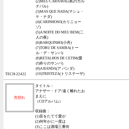
(2)MEU CARNAVAL(私のカル
ナバル)
(3)MAS QUE NADA(マシュ・
ケ・ナダ)
(4)CARINHOSO(カリニョー
ゾ)
(5)A NOITE DO MEU BEM(二
人の夜)
(6)BARQUINHO(小舟)
(7)TORU DE SAMBA(トー
ル・デ・サンバ)
(8)RETALHOS DE CETIM(愛
の終りのサンバ)
(9)A BANDA(ア バンダ)
(10)TRISTEZA(トリステーザ)
TECH-22422
タイトル：
アナザー・ドア/遠く離れたお
まえに
売切れ
（CDアルバム）
収録曲：
(1)音をたてて愛が
(2)何年かに一度は
(3)ここは酒場三番街