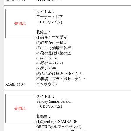
タイトル：
アナザー・ドア
（CDアルバム）
売切れ
収録曲：
(1)音をたてて愛が
(2)何年かに一度は
(3)ここは酒場三番街
(4)僕の足は旅路の道
(5)After glow
(6)私のWeekend
(7)黒い牡牛
(8)人の心は移ろいゆくもの
(9)後姿（プラ・ボセ・ナン・
エンボウラ）
XQBL-1104
タイトル：
Sunday Samba Session
（CDアルバム）
売切れ
収録曲：
(1)Opening～SAMBA DE
ORFEU(オルフェのサンバ)