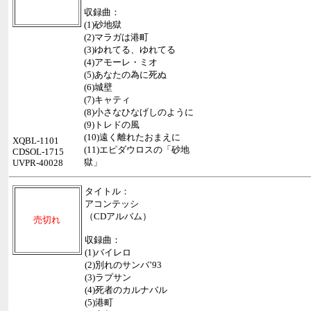
収録曲：
(1)砂地獄
(2)マラガは港町
(3)ゆれてる、ゆれてる
(4)アモーレ・ミオ
(5)あなたの為に死ぬ
(6)城壁
(7)キャティ
(8)小さなひなげしのように
(9)トレドの風
(10)遠く離れたおまえに
XQBL-1101
(11)エピダウロスの「砂地
CDSOL-1715
獄」
UVPR-40028
タイトル：
アコンテッシ
（CDアルバム）
売切れ
収録曲：
(1)バイレロ
(2)別れのサンバ’93
(3)ラプサン
(4)死者のカルナバル
(5)港町