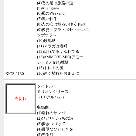
(4)僕の足は旅路の道
(5)After grow
(6)私のWeekend
(7)黒い牡牛
(8)人の心は移ろいゆくもの
(9)後姿～プラ・ボセ・ナンエ
ンボウラ～
(10)砂地獄
(11)マラガは港町
(12)ゆれてる，ゆれてる
(13)AMMORE MIO(アモー
レ・ミオ)(14)城壁
(15)トレドの風
(16)遠く離れたおまえに
KICS-2130
タイトル：
ミリオンシリーズ
（CDアルバム）
売切れ
収録曲：
(1)別れのサンバ
(2)ひとりぼっちの詩
(3)歩きつづけて
(4)透明なひとときを
(5)光る河