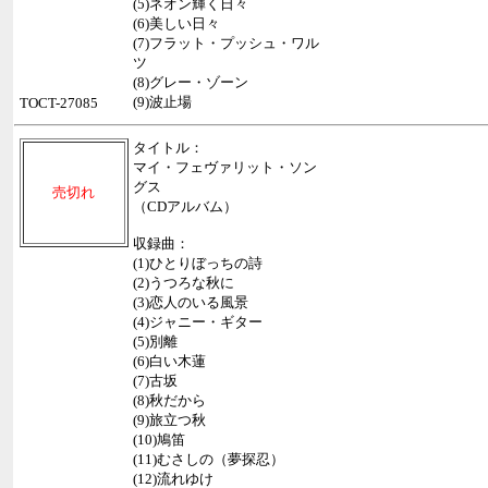
(5)ネオン輝く日々
(6)美しい日々
(7)フラット・プッシュ・ワル
ツ
(8)グレー・ゾーン
(9)波止場
TOCT-27085
タイトル：
マイ・フェヴァリット・ソン
グス
売切れ
（CDアルバム）
収録曲：
(1)ひとりぼっちの詩
(2)うつろな秋に
(3)恋人のいる風景
(4)ジャニー・ギター
(5)別離
(6)白い木蓮
(7)古坂
(8)秋だから
(9)旅立つ秋
(10)鳩笛
(11)むさしの（夢探忍）
(12)流れゆけ