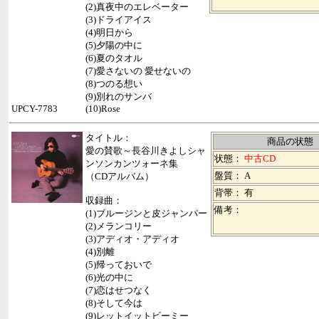
(2)真夜中のエレベーター
(3)ドライアイス
(4)明日から
(5)夕陽の中に
(6)夏のタオル
(7)愛さないの 愛せないの
(8)つのる想い
(9)別れのサンバ
UPCY-7783
(10)Rose
タイトル：
商品の状態
愛の賛歌～長谷川きよしシャ
状態：
中古CD
ンソンカンツォーネ集
盤質： A
（CDアルバム）
背帯：
有
収録曲：
備考：
(1)ブルージンと皮ジャンパー
(2)メランコリー
(3)アディオ・アディオ
(4)別離
(5)帰っておいで
(6)光の中に
(7)恋はせつなく
(8)そして今は
(9)レットイットビーミー