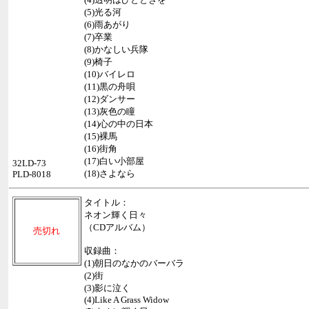
(5)光る河
(6)雨あがり
(7)卒業
(8)かなしい兵隊
(9)椅子
(10)バイレロ
(11)黒の舟唄
(12)ダンサー
(13)灰色の瞳
(14)心の中の日本
(15)裸馬
(16)街角
(17)白い小部屋
32LD-73
(18)さよなら
PLD-8018
タイトル：
ネオン輝く日々
（CDアルバム）
売切れ
収録曲：
(1)朝日のなかのバーバラ
(2)街
(3)影に泣く
(4)Like A Grass Widow