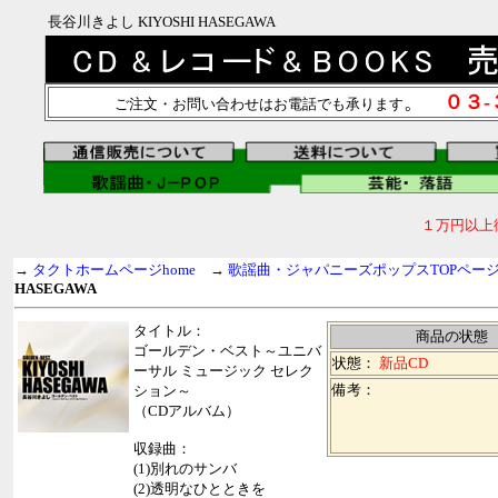
長谷川きよし KIYOSHI HASEGAWA
。
０３
ご注文・お問い合わせはお電話でも承ります
１万円以上
→
タクトホームページhome
→
歌謡曲・ジャパニーズポップスTOPペー
HASEGAWA
タイトル：
商品の状態
ゴールデン・ベスト～ユニバ
状態：
新品CD
ーサル ミュージック セレク
備考：
ション～
（CDアルバム）
収録曲：
(1)別れのサンバ
(2)透明なひとときを