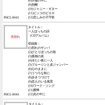
(8)夕陽の中に
(9)別離
(10)ジャニー・ギター
(11)ビッコのピエロ
(12)悲しみの子守歌
PHCL-8045
タイトル：
一人ぼっちの詩
（CDアルバム）
売切れ
収録曲：
(1)別れのサンバ
(2)ひとりぼっちの歌
(3)孤独の炎
(4)冷たい夜に一人
(5)ブルージンと皮ジャンパー
(6)心のままに
(7)うつろな秋に
(8)歩きつづけて
(9)恋人のいる風景
(10)ワーク・ソング
(11)蜜蜂
(12)光の中に
PHCL-8044
タイトル：