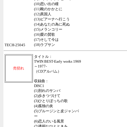
(10)思い出の瞳
(11)靴のかかとに
(12)異国人
(13)ビアーナヘ行こう
(14)あなたの為に死ぬ
(15)メランコリー
(16)愛の賛歌
(17)そして今は
(18)ラプサン
TECH-25045
タイトル：
TWIN BEST-Early works 1969
～1977-
売切れ
（CDアルバム）
収録曲：
DISC1
(1)別れのサンバ
(2)歩きつづけて
(3)ひとりぼっちの歌
(4)孤独の炎
(5)ブルージンと皮ジャンバ
ー
(6)恋人のいる風景
(7)透明なひとときを