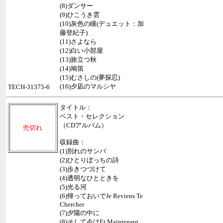
(8)ダンサー
(9)ひこうき雲
(10)灰色の瞳(デュエット：加
藤登紀子)
(11)さよなら
(12)白い小部屋
(13)旅立つ秋
(14)鳩笛
(15)むさしの(夢探忍)
(16)夕凪のマルシヤ
TECH-31375-6
タイトル：
ベスト・セレクション
（CDアルバム）
売切れ
収録曲：
(1)別れのサンバ
(2)ひとりぼっちの詩
(3)歩きつづけて
(4)透明なひとときを
(5)光る河
(6)帰っておいでJe Reviens Te
Chercher
(7)夕陽の中に
(8)そして今はEt Maintenant