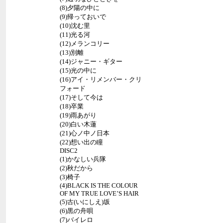
(8)夕陽の中に
(9)帰っておいで
(10)沈む里
(11)光る河
(12)メランコリー
(13)別離
(14)ジャニー・ギター
(15)光の中に
(16)アイ・リメンバー・クリ
フォード
(17)そして今は
(18)卒業
(19)雨あがり
(20)白い木蓮
(21)心ノ中ノ日本
(22)想い出の瞳
DISC2
(1)かなしい兵隊
(2)秋だから
(3)椅子
(4)BLACK IS THE COLOUR
OF MY TRUE LOVE’S HAIR
(5)古(いにしえ)坂
(6)黒の舟唄
(7)バイレロ