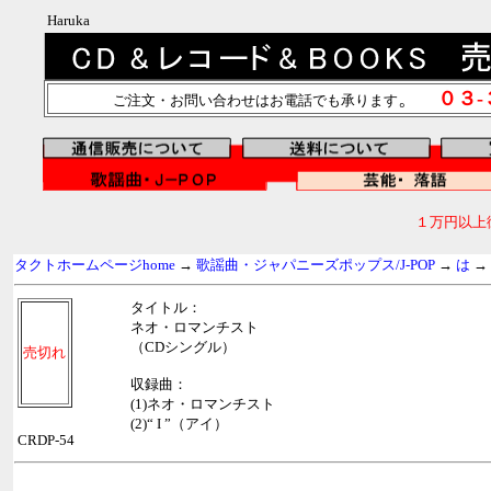
Haruka
。
０３
ご注文・お問い合わせはお電話でも承ります
１万円以上
タクトホームページhome
→
歌謡曲・ジャパニーズポップス/J-POP
→
は
→
タイトル：
ネオ・ロマンチスト
（CDシングル）
売切れ
収録曲：
(1)ネオ・ロマンチスト
(2)“ I ”（アイ）
CRDP-54