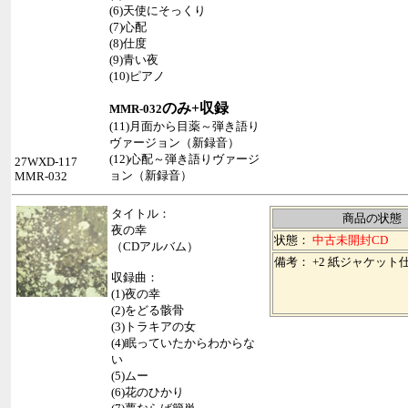
(6)天使にそっくり
(7)心配
(8)仕度
(9)青い夜
(10)ピアノ
のみ+収録
MMR-032
(11)月面から目薬～弾き語り
ヴァージョン（新録音）
(12)心配～弾き語りヴァージ
27WXD-117
ョン（新録音）
MMR-032
タイトル：
商品の状態
夜の幸
状態：
中古未開封CD
（CDアルバム）
備考： +2 紙ジャケット
収録曲：
(1)夜の幸
(2)をどる骸骨
(3)トラキアの女
(4)眠っていたからわからな
い
(5)ムー
(6)花のひかり