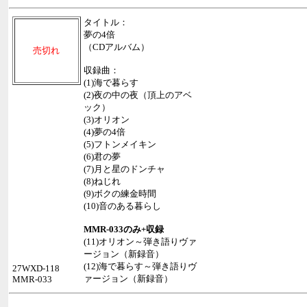
タイトル：
夢の4倍
（CDアルバム）
売切れ
収録曲：
(1)海で暮らす
(2)夜の中の夜（頂上のアベ
ック）
(3)オリオン
(4)夢の4倍
(5)フトンメイキン
(6)君の夢
(7)月と星のドンチャ
(8)ねじれ
(9)ボクの練金時間
(10)音のある暮らし
MMR-033
のみ+収録
(11)オリオン～弾き語りヴァ
ージョン（新録音）
(12)海で暮らす～弾き語りヴ
27WXD-118
ァージョン（新録音）
MMR-033