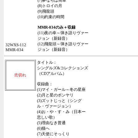
(7)夢ならば簡単
(8)トロイの月
(9)飛龍頭
(10)約束の時間
MMR-034
のみ＋収録
(11)夜の幸～弾き語りヴァー
ジョン（新録音）
(12)飛龍頭～弾き語りヴァー
32WXS-112
ジョン（新録音）
MMR-034
タイトル：
シングルズ&コレクションズ
（CDアルバム）
売切れ
収録曲：
(1)マイ・ガール～冬の星座
(2)月と星のボンヤリ
(3)ズットじっと（シング
ル・ヴァージョン）
(4)お・や・す・み（日本ー
悲しい歌）
(5)理由なき普通
(6)猫へ
(7)天使にそっくり