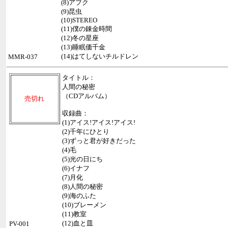
(8)アブク
(9)昆虫
(10)STEREO
(11)僕の錬金時間
(12)冬の星座
(13)睡眠価千金
(14)はてしないチルドレン
MMR-037
タイトル：
人間の秘密
（CDアルバム）
売切れ
収録曲：
(1)アイス!アイス!アイス!
(2)千年にひとり
(3)ずっと君が好きだった
(4)毛
(5)光の日にち
(6)イナフ
(7)月化
(8)人間の秘密
(9)海のふた
(10)ブレーメン
(11)教室
(12)血と皿
PV-001