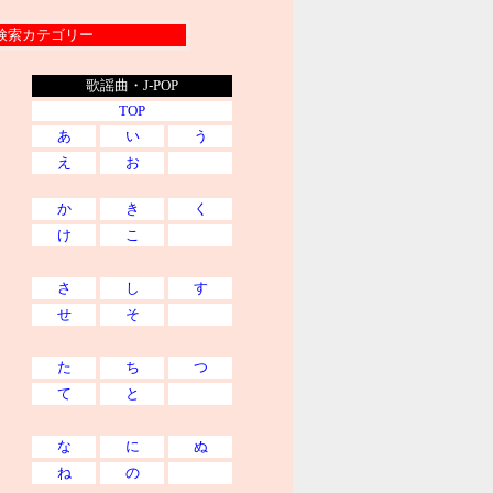
索カテゴリー
歌謡曲・J-POP
TOP
あ
い
う
え
お
か
き
く
け
こ
さ
し
す
せ
そ
た
ち
つ
て
と
な
に
ぬ
ね
の