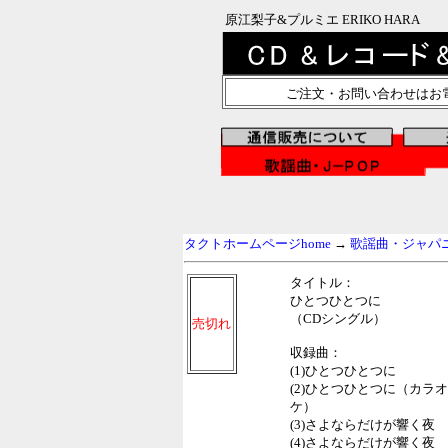
原江梨子&プルミエ ERIKO HARA
ご注文・お問い合わせはお
タクトホームページhome
→
歌謡曲・ジャパニー
タイトル：
ひとつひとつに
（CDシングル）
売切れ
収録曲：
(1)ひとつひとつに
(2)ひとつひとつに（カラオ
ケ）
(3)さよならだけが響く夜
(4)さよならだけが響く夜