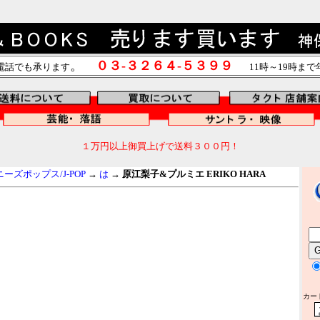
。
０３-３２６４-５３９９
電話でも承ります
11時～19時ま
１万円以上御買上げで送料３００円！
ズポップス/J-POP
→
は
→
原江梨子&プルミエ ERIKO HARA
カー