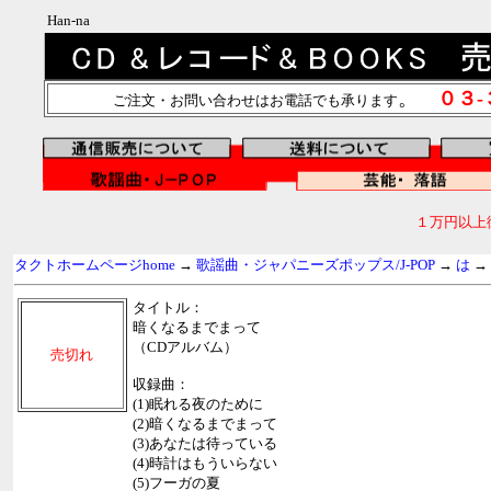
Han-na
。
０３
ご注文・お問い合わせはお電話でも承ります
１万円以上
タクトホームページhome
→
歌謡曲・ジャパニーズポップス/J-POP
→
は
→
タイトル：
暗くなるまでまって
（CDアルバム）
売切れ
収録曲：
(1)眠れる夜のために
(2)暗くなるまでまって
(3)あなたは待っている
(4)時計はもういらない
(5)フーガの夏