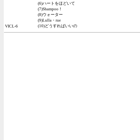
(6)ハートをほどいて
(7)Shampoo！
(8)ウォーター
(9)Lulla・rue
(10)どうすればいいの
VICL-6