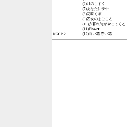
(6)月のしずく
(7)あなたに夢中
(8)花咲く頃
(9)乙女のまごころ
(10)夕暮れ時がやってくる
(11)Flower
(12)白い花 赤い花
KGCP-2