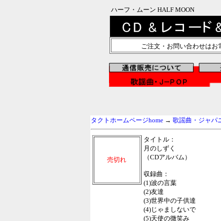
ハーフ・ムーン HALF MOON
ご注文・お問い合わせはお
タクトホームページhome
→
歌謡曲・ジャパニー
タイトル：
月のしずく
（CDアルバム）
売切れ
収録曲：
(1)波の言葉
(2)友達
(3)世界中の子供達
(4)じゃましないで
(5)天使の微笑み