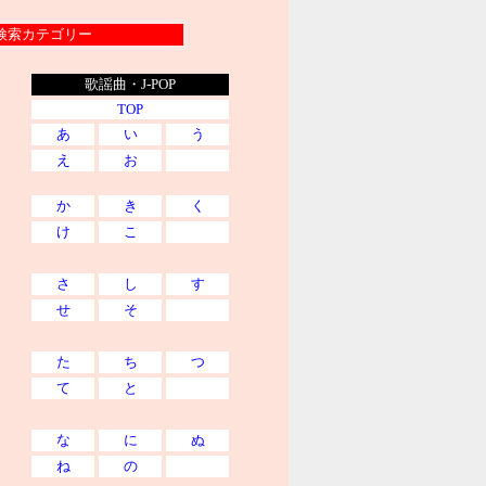
索カテゴリー
歌謡曲・J-POP
TOP
あ
い
う
え
お
か
き
く
け
こ
さ
し
す
せ
そ
た
ち
つ
て
と
な
に
ぬ
ね
の