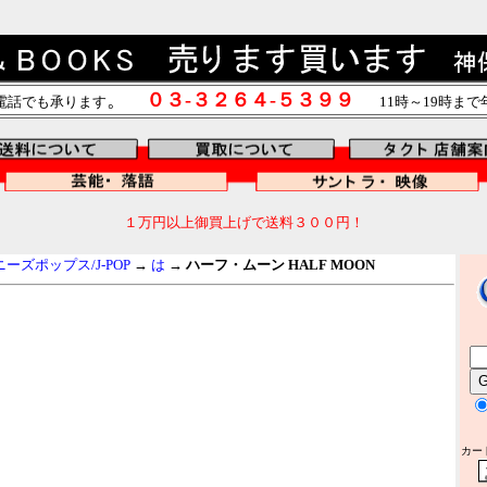
。
０３-３２６４-５３９９
電話でも承ります
11時～19時ま
１万円以上御買上げで送料３００円！
ズポップス/J-POP
→
は
→
ハーフ・ムーン HALF MOON
カー