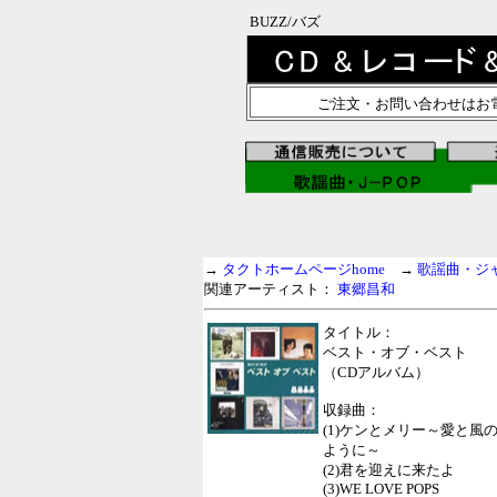
BUZZ/バズ
ご注文・お問い合わせはお
→
タクトホームページhome
→
歌謡曲・ジ
関連アーティスト：
東郷昌和
タイトル：
ベスト・オブ・ベスト
（CDアルバム）
収録曲：
(1)ケンとメリー～愛と風
ように～
(2)君を迎えに来たよ
(3)WE LOVE POPS