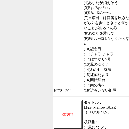
(4)あなたが消えそう
(5)Bye Bye Party
(6)想い出の中へ
(7)日曜日には口笛を吹き
がら外を歩くときっと何か
いことがあるよの歌
(8)あなたを愛して
(9)悲しい歌はもううたわ
い
(10)記念日
(11)チャラ チャラ
(12)はつかり5号
(13)風のゆくえ
(14)わかれ─詠訣─
(15)紅葉だより
(16)回転舞台
(17)南の街へ
(18)誰もいない部屋
KICS-1204
タイトル：
Light Mellow BUZZ
（CDアルバム）
売切れ
収録曲：
(1)風になって