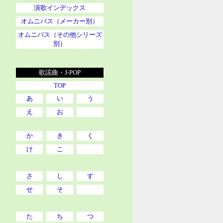
演歌インデックス
オムニバス（メーカー別）
オムニバス（その他シリーズ
別）
歌謡曲・J-POP
TOP
あ
い
う
え
お
か
き
く
け
こ
さ
し
す
せ
そ
た
ち
つ