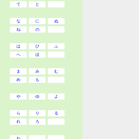
て
と
な
に
ぬ
ね
の
は
ひ
ふ
へ
ほ
ま
み
む
め
も
や
ゆ
よ
ら
り
る
れ
ろ
わ