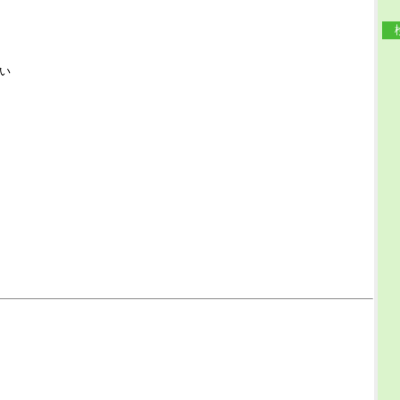
検
な
い
な