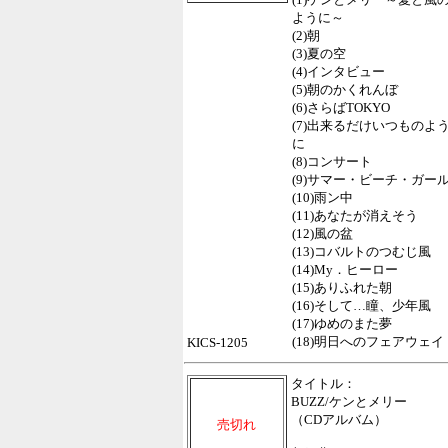
ように～
(2)朝
(3)夏の空
(4)インタビュー
(5)朝のかくれんぼ
(6)さらばTOKYO
(7)出来るだけいつものよ
に
(8)コンサート
(9)サマー・ビーチ・ガー
(10)雨ン中
(11)あなたが消えそう
(12)風の盆
(13)コバルトのつむじ風
(14)My．ヒーロー
(15)ありふれた朝
(16)そして…瞳、少年風
(17)ゆめのまた夢
(18)明日へのフェアウェイ
KICS-1205
タイトル：
BUZZ/ケンとメリー
（CDアルバム）
売切れ