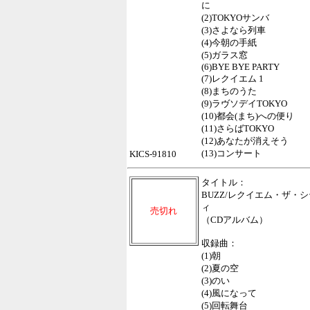
に
(2)TOKYOサンバ
(3)さよなら列車
(4)今朝の手紙
(5)ガラス窓
(6)BYE BYE PARTY
(7)レクイエム 1
(8)まちのうた
(9)ラヴソデイTOKYO
(10)都会(まち)への便り
(11)さらばTOKYO
(12)あなたが消えそう
(13)コンサート
KICS-91810
タイトル：
BUZZ/レクイエム・ザ・シ
ィ
売切れ
（CDアルバム）
収録曲：
(1)朝
(2)夏の空
(3)のい
(4)風になって
(5)回転舞台