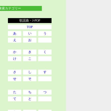
索カテゴリー
歌謡曲・J-POP
TOP
あ
い
う
え
お
か
き
く
け
こ
さ
し
す
せ
そ
た
ち
つ
て
と