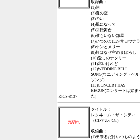
収録曲：
(1)朝
(2)夏の空
(3)のい
(4)風になって
(5)回転舞台
(6)誰もいない部屋
(7)いつのまにかサヨウナ
(8)ケンとメリー
(9)虹はなぜ空のまぼろし
(10)愛しのナタリー
(11)寒いけれど
(12)WEDDING BELL
SONG(ウエディング・ベル
ソング)
(13)CONCERT HAS
BEGUN(コンサートは始ま
た)
KICS-8137
タイトル：
レクヰエム・ザ・シティ
（CDアルバム）
売切れ
収録曲：
(1)出来るだけいつものよ