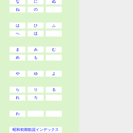
な
に
ぬ
ね
の
は
ひ
ふ
へ
ほ
ま
み
む
め
も
や
ゆ
よ
ら
り
る
れ
ろ
わ
昭和初期歌謡インデックス