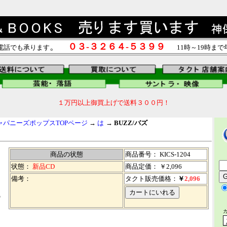
。
０３-３２６４-５３９９
電話でも承ります
11時～19時ま
１万円以上御買上げで送料３００円！
ャパニーズポップスTOPページ
→
は
→
BUZZ/バズ
商品の状態
商品番号：
KICS-1204
状態：
新品CD
商品定価： ￥2,096
備考：
タクト販売価格：
￥
2,096
の