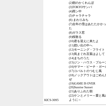
(2)朝のかくれんぼ
(3)TOKYOサンバ
(4)雨ン中
(5)チャラチャラ
(6) まわりみち
(7)去年の雪はあたたかか
た
(8)ガラス窓
(9)桜散る
(10)君を迎えに来たよ
(11)想い出の中へ
(12)モーニング・フライト
(13)気まぐれ言葉はよして
(14)まちのうた
(15)ジン・ハウス・ブルー
(16)サマー・ビーチ・ガー
(17)コバルトのつむじ風
(18)ノックアウトはごめん
ぜ
(19)GAME IS OVER
(20)Sunrise Sunset
(21)ありふれた朝
(22)ケンとメリー～愛と風
ように～
KICS-3095