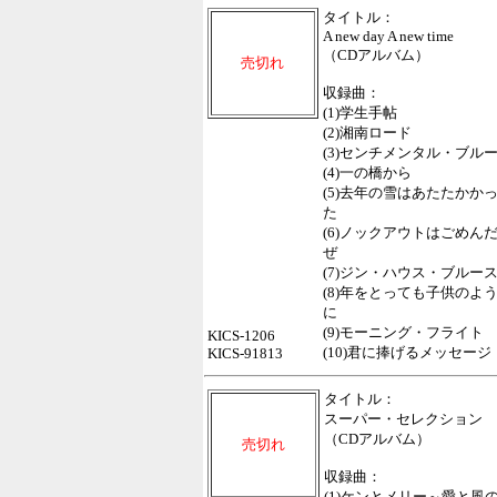
タイトル：
A new day A new time
（CDアルバム）
売切れ
収録曲：
(1)学生手帖
(2)湘南ロード
(3)センチメンタル・ブル
(4)一の橋から
(5)去年の雪はあたたかか
た
(6)ノックアウトはごめん
ぜ
(7)ジン・ハウス・ブルー
(8)年をとっても子供のよ
に
(9)モーニング・フライト
KICS-1206
(10)君に捧げるメッセージ
KICS-91813
タイトル：
スーパー・セレクション
（CDアルバム）
売切れ
収録曲：
(1)ケンとメリー～愛と風