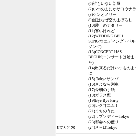
(6)誰もいない部屋
(7)いつのまにかサヨウナ
(8)ケンとメリー
(9)虹はなぜ空のまぼろし
(10)愛しのナタリー
(11)寒いけれど
(12)WEDDING BELL
SONG(ウエディング・ベル
ソング)
(13)CONCERT HAS
BEGUN(コンサートは始ま
た)
(14)出来るだけいつものよ
に
(15) Tokyoサンバ
(16)さよなら列車
(17)今朝の手紙
(18)ガラス窓
(19)Bye Bye Party
(20)レクヰエム I
(21)まちのうた
(22)ラプソディーTokyo
(23)都会への便り
(24)さらばTokyo
KICS-2129