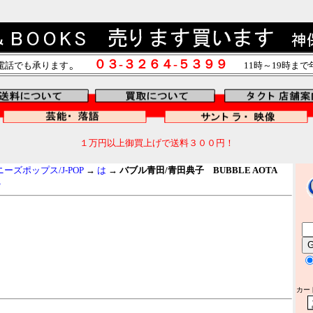
。
０３-３２６４-５３９９
電話でも承ります
11時～19時ま
１万円以上御買上げで送料３００円！
ズポップス/J-POP
→
は
→
バブル青田/青田典子 BUBBLE AOTA
S
カー