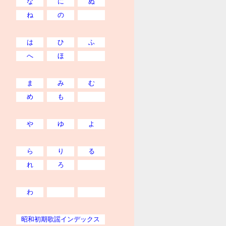
な
に
ぬ
ね
の
は
ひ
ふ
へ
ほ
ま
み
む
め
も
や
ゆ
よ
ら
り
る
れ
ろ
わ
昭和初期歌謡インデックス