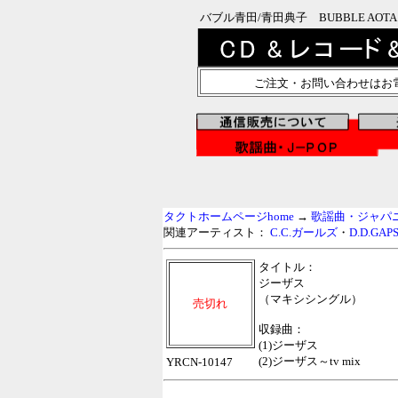
バブル青田/青田典子 BUBBLE AOTA
ご注文・お問い合わせはお
タクトホームページhome
→
歌謡曲・ジャパニー
関連アーティスト：
C.C.ガールズ
・
D.D.GAP
タイトル：
ジーザス
（マキシシングル）
売切れ
収録曲：
(1)ジーザス
(2)ジーザス～tv mix
YRCN-10147