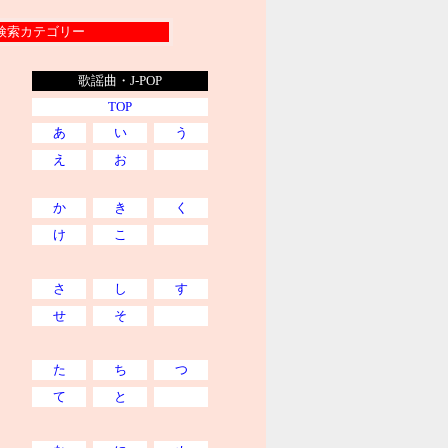
索カテゴリー
歌謡曲・J-POP
TOP
あ
い
う
え
お
か
き
く
け
こ
さ
し
す
せ
そ
た
ち
つ
て
と