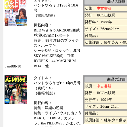
タイトル：
商品の詳細
バンドやろうぜ1988年10月
状態：
中古書籍
号
発行： JICC出版局
（書籍/雑誌）
発行年： 1988年
掲載内容：
サイズ： 26cm×21cm
RED WｇｈｂARRIORS西武
球場GIG完全レポート
付属品：
特集：'88年注目のブライテ
状態詳細： 経年染み・
ストホープたち
シーナ&ザ・ロケッツ、JUN
SKY WALKERS(S)、THE
RYDERS、44 MAGUNUM、
BOX…他
band88-10
タイトル：
商品の詳細
バンドやろうぜ1991年9月号
状態：
中古書籍
（表紙：X）
発行： JICC出版局
（書籍/雑誌）
発行年： 1991年
掲載内容：
サイズ： 26cm×21cm
特集：洋楽の逆襲！
特集：ライブハウスに出よう
付属品：
BAKU、COBRA、カステ
状態詳細： 経年少々傷み
ラ、the PILLOWS、かまいた