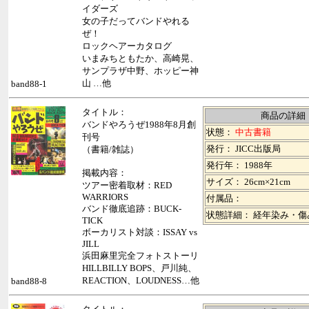
イダーズ
女の子だってバンドやれる
ぜ！
ロックヘアーカタログ
いまみちともたか、高崎晃、
サンプラザ中野、ホッピー神
山 …他
band88-1
タイトル：
商品の詳細
バンドやろうぜ1988年8月創
状態：
中古書籍
刊号
発行： JICC出版局
（書籍/雑誌）
発行年： 1988年
掲載内容：
サイズ： 26cm×21cm
ツアー密着取材：RED
WARRIORS
付属品：
バンド徹底追跡：BUCK-
状態詳細： 経年染み・傷
TICK
ボーカリスト対談：ISSAY vs
JILL
浜田麻里完全フォトストーリ
HILLBILLY BOPS、戸川純、
REACTION、LOUDNESS…他
band88-8