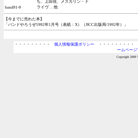
ち、上田現、メスカリン・ド
ライヴ …他
band91-9
【今までに売れた本】
「バンドやろうぜ1992年1月号（表紙：X）（JICC出版局/1992年）」
・・・・・・・・・
個人情報保護ポリシー
・・・・・・・・
ームページT
Copyright 2009 T