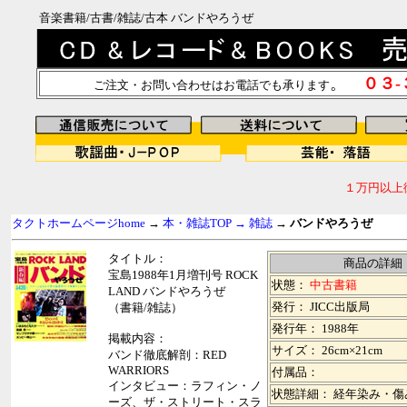
音楽書籍/古書/雑誌/古本 バンドやろうぜ
。
０３
ご注文・お問い合わせはお電話でも承ります
１万円以上
タクトホームページhome
→
本・雑誌TOP →
雑誌
→
バンドやろうぜ
タイトル：
商品の詳細
宝島1988年1月増刊号 ROCK
状態：
中古書籍
LAND バンドやろうぜ
発行： JICC出版局
（書籍/雑誌）
発行年： 1988年
掲載内容：
サイズ： 26cm×21cm
バンド徹底解剖：RED
WARRIORS
付属品：
インタビュー：ラフィン・ノ
状態詳細： 経年染み・傷
ーズ、ザ・ストリート・スラ